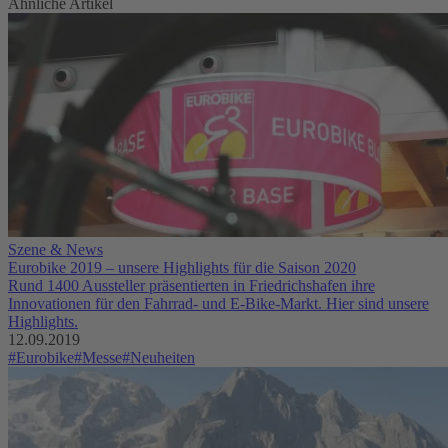
Ähnliche Artikel
Szene & News
Eurobike 2019 – unsere Highlights für die Saison 2020
Rund 1400 Aussteller präsentierten in Friedrichshafen ihre
Innovationen für den Fahrrad- und E-Bike-Markt. Hier sind unsere
Highlights.
12.09.2019
#Eurobike
#Messe
#Neuheiten