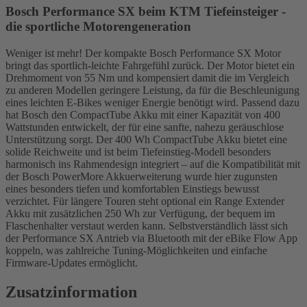
Bosch Performance SX beim KTM Tiefeinsteiger -
die sportliche Motorengeneration
Weniger ist mehr! Der kompakte Bosch Performance SX Motor
bringt das sportlich-leichte Fahrgefühl zurück. Der Motor bietet ein
Drehmoment von 55 Nm und kompensiert damit die im Vergleich
zu anderen Modellen geringere Leistung, da für die Beschleunigung
eines leichten E-Bikes weniger Energie benötigt wird. Passend dazu
hat Bosch den CompactTube Akku mit einer Kapazität von 400
Wattstunden entwickelt, der für eine sanfte, nahezu geräuschlose
Unterstützung sorgt. Der 400 Wh CompactTube Akku bietet eine
solide Reichweite und ist beim Tiefeinstieg-Modell besonders
harmonisch ins Rahmendesign integriert – auf die Kompatibilität mit
der Bosch PowerMore Akkuerweiterung wurde hier zugunsten
eines besonders tiefen und komfortablen Einstiegs bewusst
verzichtet. Für längere Touren steht optional ein Range Extender
Akku mit zusätzlichen 250 Wh zur Verfügung, der bequem im
Flaschenhalter verstaut werden kann. Selbstverständlich lässt sich
der Performance SX Antrieb via Bluetooth mit der eBike Flow App
koppeln, was zahlreiche Tuning-Möglichkeiten und einfache
Firmware-Updates ermöglicht.
Zusatzinformation