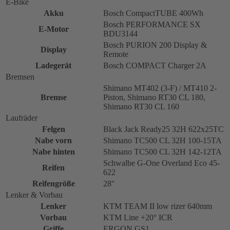
E-Bike
Akku
Bosch CompactTUBE 400Wh
Bosch PERFORMANCE SX
E-Motor
BDU3144
Bosch PURION 200 Display &
Display
Remote
Ladegerät
Bosch COMPACT Charger 2A
Bremsen
Shimano MT402 (3-F) / MT410 2-
Bremse
Piston, Shimano RT30 CL 180,
Shimano RT30 CL 160
Laufräder
Felgen
Black Jack Ready25 32H 622x25TC
Nabe vorn
Shimano TC500 CL 32H 100-15TA
Nabe hinten
Shimano TC500 CL 32H 142-12TA
Schwalbe G-One Overland Eco 45-
Reifen
622
Reifengröße
28''
Lenker & Vorbau
Lenker
KTM TEAM II low rizer 640mm
Vorbau
KTM Line +20° ICR
Griffe
ERGON GS1