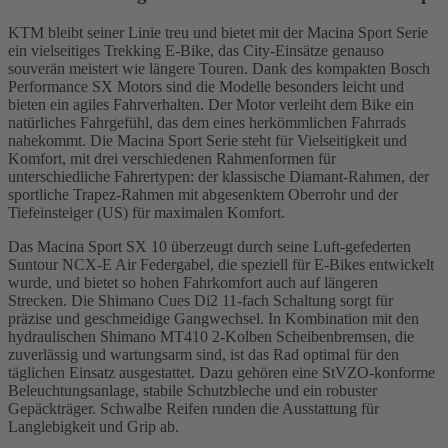
KTM bleibt seiner Linie treu und bietet mit der Macina Sport Serie
ein vielseitiges Trekking E-Bike, das City-Einsätze genauso
souverän meistert wie längere Touren. Dank des kompakten Bosch
Performance SX Motors sind die Modelle besonders leicht und
bieten ein agiles Fahrverhalten. Der Motor verleiht dem Bike ein
natürliches Fahrgefühl, das dem eines herkömmlichen Fahrrads
nahekommt. Die Macina Sport Serie steht für Vielseitigkeit und
Komfort, mit drei verschiedenen Rahmenformen für
unterschiedliche Fahrertypen: der klassische Diamant-Rahmen, der
sportliche Trapez-Rahmen mit abgesenktem Oberrohr und der
Tiefeinsteiger (US) für maximalen Komfort.
Das Macina Sport SX 10 überzeugt durch seine Luft-gefederten
Suntour NCX-E Air Federgabel, die speziell für E-Bikes entwickelt
wurde, und bietet so hohen Fahrkomfort auch auf längeren
Strecken. Die Shimano Cues Di2 11-fach Schaltung sorgt für
präzise und geschmeidige Gangwechsel. In Kombination mit den
hydraulischen Shimano MT410 2-Kolben Scheibenbremsen, die
zuverlässig und wartungsarm sind, ist das Rad optimal für den
täglichen Einsatz ausgestattet. Dazu gehören eine StVZO-konforme
Beleuchtungsanlage, stabile Schutzbleche und ein robuster
Gepäckträger. Schwalbe Reifen runden die Ausstattung für
Langlebigkeit und Grip ab.