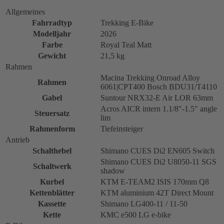
Allgemeines
Fahrradtyp
Trekking E-Bike
Modelljahr
2026
Farbe
Royal Teal Matt
Gewicht
21,5 kg
Rahmen
Macina Trekking Onroad Alloy
Rahmen
6061|CPT400 Bosch BDU31/T4110
Gabel
Suntour NRX32-E Air LOR 63mm
Acros AICR intern 1.1/8"-1.5" angle
Steuersatz
lim
Rahmenform
Tiefeinsteiger
Antrieb
Schalthebel
Shimano CUES Di2 EN605 Switch
Shimano CUES Di2 U8050-11 SGS
Schaltwerk
shadow
Kurbel
KTM E-TEAM2 ISIS 170mm Q8
Kettenblätter
KTM aluminium 42T Direct Mount
Kassette
Shimano LG400-11 / 11-50
Kette
KMC e500 LG e-bike