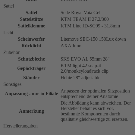
Sattel
Sattel
Selle Royal Vaia Gel
Sattelstütze
KTM TEAM II 27.2/300
Sattelklemme
KTM Line JD-SC99 - 31,8mm
Licht
Scheinwerfer
Litemove SEC-150 150Lux down
Rücklicht
AXA Juno
Zubehör
Schutzbleche
SKS EVO AL 55mm 28"
KTM light 42 snap-it
Gepäckträger
2.0/monkeyload|rack clip
Ständer
Hebie 28" adjustable
Sonstiges
Anpassen der optimalen Sitzposition
Anpassung - nur in Filiale
entsprechend deiner Anatomie
Die Abbildung kann abweichen. Der
Hersteller behält es sich vor,
Anmerkung
bestimmte Komponenten durch
qualitativ gleichwertige zu ersetzen.
Herstellerangaben