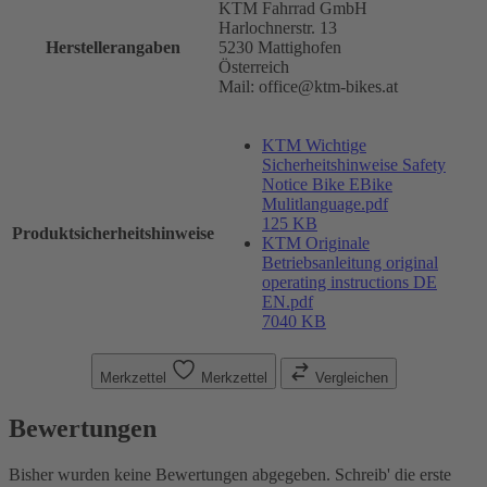
KTM Fahrrad GmbH
Harlochnerstr. 13
Herstellerangaben
5230 Mattighofen
Österreich
Mail: office@ktm-bikes.at
KTM Wichtige
Sicherheitshinweise Safety
Notice Bike EBike
Mulitlanguage.pdf
125 KB
Produktsicherheitshinweise
KTM Originale
Betriebsanleitung original
operating instructions DE
EN.pdf
7040 KB
Merkzettel
Merkzettel
Vergleichen
Bewertungen
Bisher wurden keine Bewertungen abgegeben. Schreib' die erste