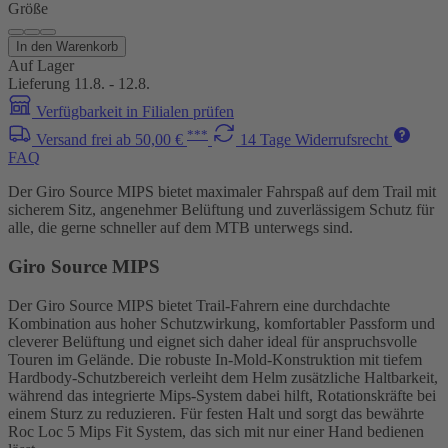
Größe
In den Warenkorb
Auf Lager
Lieferung 11.8. - 12.8.
Verfügbarkeit in Filialen prüfen
***
Versand frei ab 50,00 €
14 Tage Widerrufsrecht
FAQ
Der Giro Source MIPS bietet maximaler Fahrspaß auf dem Trail mit
sicherem Sitz, angenehmer Belüftung und zuverlässigem Schutz für
alle, die gerne schneller auf dem MTB unterwegs sind.
Giro Source MIPS
Der Giro Source MIPS bietet Trail-Fahrern eine durchdachte
Kombination aus hoher Schutzwirkung, komfortabler Passform und
cleverer Belüftung und eignet sich daher ideal für anspruchsvolle
Touren im Gelände. Die robuste In-Mold-Konstruktion mit tiefem
Hardbody-Schutzbereich verleiht dem Helm zusätzliche Haltbarkeit,
während das integrierte Mips-System dabei hilft, Rotationskräfte bei
einem Sturz zu reduzieren. Für festen Halt und sorgt das bewährte
Roc Loc 5 Mips Fit System, das sich mit nur einer Hand bedienen