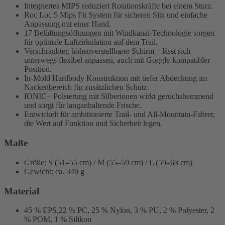
Integriertes MIPS reduziert Rotationskräfte bei einem Sturz.
Roc Loc 5 Mips Fit System für sicheren Sitz und einfache
Anpassung mit einer Hand.
17 Belüftungsöffnungen mit Windkanal-Technologie sorgen
für optimale Luftzirkulation auf dem Trail.
Verschraubter, höhenverstellbarer Schirm – lässt sich
unterwegs flexibel anpassen, auch mit Goggle-kompatibler
Position.
In-Mold Hardbody Konstruktion mit tiefer Abdeckung im
Nackenbereich für zusätzlichen Schutz.
IONIC+ Polsterung mit Silberionen wirkt geruchshemmend
und sorgt für langanhaltende Frische.
Entwickelt für ambitionierte Trail- und All-Mountain-Fahrer,
die Wert auf Funktion und Sicherheit legen.
Maße
Größe: S (51–55 cm) / M (55–59 cm) / L (59–63 cm)
Gewicht: ca. 340 g
Material
45 % EPS,22 % PC, 25 % Nylon, 3 % PU, 2 % Polyester, 2
% POM, 1 % Silikon