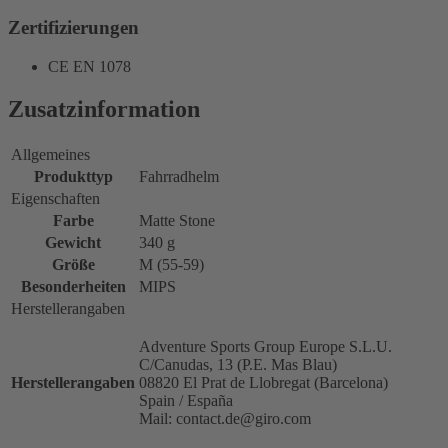
Zertifizierungen
CE EN 1078
Zusatzinformation
Allgemeines
Produkttyp
Fahrradhelm
Eigenschaften
Farbe
Matte Stone
Gewicht
340 g
Größe
M (55-59)
Besonderheiten
MIPS
Herstellerangaben
Adventure Sports Group Europe S.L.U.
C/Canudas, 13 (P.E. Mas Blau)
Herstellerangaben
08820 El Prat de Llobregat (Barcelona)
Spain / España
Mail: contact.de@giro.com