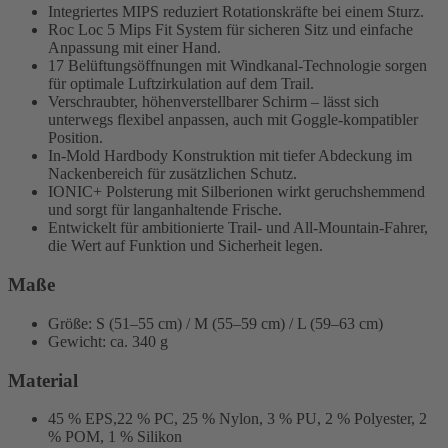
Integriertes MIPS reduziert Rotationskräfte bei einem Sturz.
Roc Loc 5 Mips Fit System für sicheren Sitz und einfache
Anpassung mit einer Hand.
17 Belüftungsöffnungen mit Windkanal-Technologie sorgen
für optimale Luftzirkulation auf dem Trail.
Verschraubter, höhenverstellbarer Schirm – lässt sich
unterwegs flexibel anpassen, auch mit Goggle-kompatibler
Position.
In-Mold Hardbody Konstruktion mit tiefer Abdeckung im
Nackenbereich für zusätzlichen Schutz.
IONIC+ Polsterung mit Silberionen wirkt geruchshemmend
und sorgt für langanhaltende Frische.
Entwickelt für ambitionierte Trail- und All-Mountain-Fahrer,
die Wert auf Funktion und Sicherheit legen.
Maße
Größe: S (51–55 cm) / M (55–59 cm) / L (59–63 cm)
Gewicht: ca. 340 g
Material
45 % EPS,22 % PC, 25 % Nylon, 3 % PU, 2 % Polyester, 2
% POM, 1 % Silikon