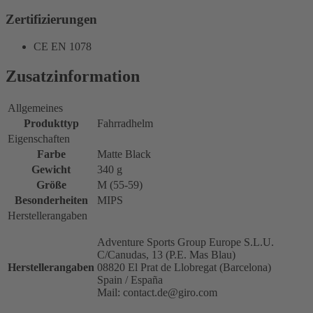
Zertifizierungen
CE EN 1078
Zusatzinformation
Allgemeines
Produkttyp
Fahrradhelm
Eigenschaften
Farbe
Matte Black
Gewicht
340 g
Größe
M (55-59)
Besonderheiten
MIPS
Herstellerangaben
Adventure Sports Group Europe S.L.U.
C/Canudas, 13 (P.E. Mas Blau)
Herstellerangaben
08820 El Prat de Llobregat (Barcelona)
Spain / España
Mail: contact.de@giro.com