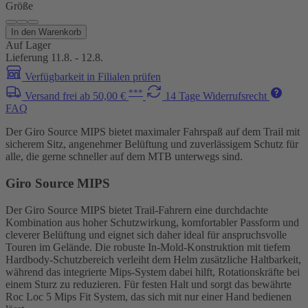
Größe
In den Warenkorb
Auf Lager
Lieferung 11.8. - 12.8.
Verfügbarkeit in Filialen prüfen
***
Versand frei ab 50,00 €
14 Tage Widerrufsrecht
FAQ
Der Giro Source MIPS bietet maximaler Fahrspaß auf dem Trail mit
sicherem Sitz, angenehmer Belüftung und zuverlässigem Schutz für
alle, die gerne schneller auf dem MTB unterwegs sind.
Giro Source MIPS
Der Giro Source MIPS bietet Trail-Fahrern eine durchdachte
Kombination aus hoher Schutzwirkung, komfortabler Passform und
cleverer Belüftung und eignet sich daher ideal für anspruchsvolle
Touren im Gelände. Die robuste In-Mold-Konstruktion mit tiefem
Hardbody-Schutzbereich verleiht dem Helm zusätzliche Haltbarkeit,
während das integrierte Mips-System dabei hilft, Rotationskräfte bei
einem Sturz zu reduzieren. Für festen Halt und sorgt das bewährte
Roc Loc 5 Mips Fit System, das sich mit nur einer Hand bedienen