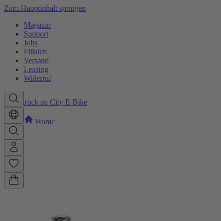
Zum Hauptinhalt springen
Magazin
Support
Jobs
Filialen
Versand
Leasing
Widerruf
Zurück zu City E-Bike
Home