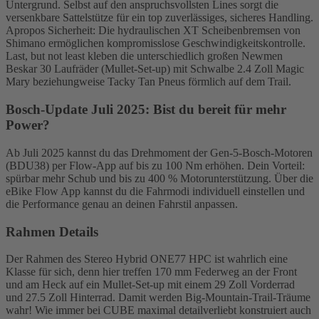
Untergrund. Selbst auf den anspruchsvollsten Lines sorgt die
versenkbare Sattelstütze für ein top zuverlässiges, sicheres Handling.
Apropos Sicherheit: Die hydraulischen XT Scheibenbremsen von
Shimano ermöglichen kompromisslose Geschwindigkeitskontrolle.
Last, but not least kleben die unterschiedlich großen Newmen
Beskar 30 Laufräder (Mullet-Set-up) mit Schwalbe 2.4 Zoll Magic
Mary beziehungweise Tacky Tan Pneus förmlich auf dem Trail.
Bosch-Update Juli 2025: Bist du bereit für mehr
Power?
Ab Juli 2025 kannst du das Drehmoment der Gen-5-Bosch-Motoren
(BDU38) per Flow-App auf bis zu 100 Nm erhöhen. Dein Vorteil:
spürbar mehr Schub und bis zu 400 % Motorunterstützung. Über die
eBike Flow App kannst du die Fahrmodi individuell einstellen und
die Performance genau an deinen Fahrstil anpassen.
Rahmen Details
Der Rahmen des Stereo Hybrid ONE77 HPC ist wahrlich eine
Klasse für sich, denn hier treffen 170 mm Federweg an der Front
und am Heck auf ein Mullet-Set-up mit einem 29 Zoll Vorderrad
und 27.5 Zoll Hinterrad. Damit werden Big-Mountain-Trail-Träume
wahr! Wie immer bei CUBE maximal detailverliebt konstruiert auch