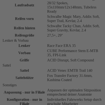
28/32 Spokes,
Laufradsatz
15x110mm/12x148mm, Tubeless
Ready
Schwalbe Magic Mary, Addix Soft,
Reifen vorn
Super Trail, Kevlar, 2.4
Schwalbe Tacky Chan, Addix Soft,
Reifen hinten
Super Gravity, Kevlar, 2.4
Reifengröße
27,5+, 29''
Lenker & Vorbau
Lenker
Race Face ERA 35
CUBE Performance Stem E-MTB
Vorbau
35, FPI-Link
Griffe
ACID Disrupt, Soft Compound
Sattel
Sattel
ACID Venec EMTB Trail 140
Fox Transfer Factory 31.6mm,
Sattelstütze
Kashima Coated
Sonstiges
Anpassen der optimalen Sitzposition
Anpassung - nur in Filiale
entsprechend deiner Anatomie
Konfiguration - nur in
Individuelles Fahrwerks Setup durch
Filiale
geschulte Mitarbeiter