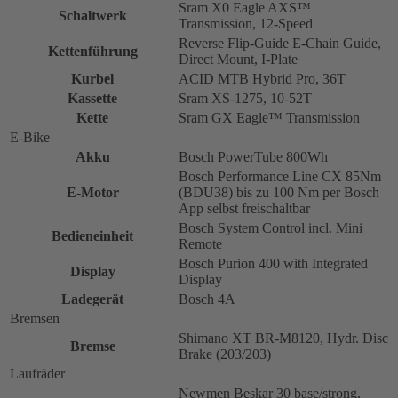
Sram X0 Eagle AXS™
Schaltwerk
Transmission, 12-Speed
Reverse Flip-Guide E-Chain Guide,
Kettenführung
Direct Mount, I-Plate
Kurbel
ACID MTB Hybrid Pro, 36T
Kassette
Sram XS-1275, 10-52T
Kette
Sram GX Eagle™ Transmission
E-Bike
Akku
Bosch PowerTube 800Wh
Bosch Performance Line CX 85Nm
E-Motor
(BDU38) bis zu 100 Nm per Bosch
App selbst freischaltbar
Bosch System Control incl. Mini
Bedieneinheit
Remote
Bosch Purion 400 with Integrated
Display
Display
Ladegerät
Bosch 4A
Bremsen
Shimano XT BR-M8120, Hydr. Disc
Bremse
Brake (203/203)
Laufräder
Newmen Beskar 30 base/strong,