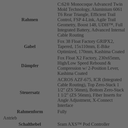
C:62® Monocoque Advanced Twin
Mold Technology, Aluminium 6061
T6 Rear Triangle, Efficient Trail
Rahmen
Control, FSP 4-Link, Agile Trail
Geometry, Boost 148, UDH™, Full
Integrated Battery, Advanced Internal
Cable Routing
Fox 38 Float Factory GRIPX2,
Gabel
Tapered, 15x110mm, E-Bike
Optimized, 170mm, Kashima Coated
Fox Float X2 Factory, 230x65mm,
High/Low Speed Rebound &
Dämpfer
Compression w/ 2-Position Lever,
Kashima Coated
ACROS AZF-675, ICR (Integrated
Cable Routing), Top Zero-Stack 1
1/2" (ZS 56mm), Bottom Zero-Stack
Steuersatz
1 1/2" (ZS 56mm), Fiber Inserts for
Angle Adjustment, X-Connect
Interface
Rahmenform
Fully
Antrieb
Schalthebel
Sram AXS™ Pod Controller