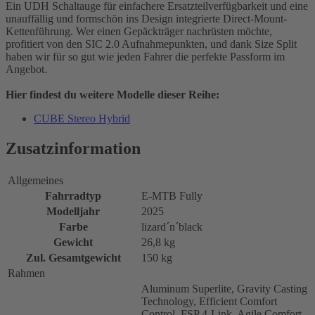
Ein UDH Schaltauge für einfachere Ersatzteilverfügbarkeit und eine
unauffällig und formschön ins Design integrierte Direct-Mount-
Kettenführung. Wer einen Gepäckträger nachrüsten möchte,
profitiert von den SIC 2.0 Aufnahmepunkten, und dank Size Split
haben wir für so gut wie jeden Fahrer die perfekte Passform im
Angebot.
Hier findest du weitere Modelle dieser Reihe:
CUBE Stereo Hybrid
Zusatzinformation
Allgemeines
Fahrradtyp
E-MTB Fully
Modelljahr
2025
Farbe
lizard´n´black
Gewicht
26,8 kg
Zul. Gesamtgewicht
150 kg
Rahmen
Aluminum Superlite, Gravity Casting
Technology, Efficient Comfort
Control, FSP 4-Link, Agile Comfort