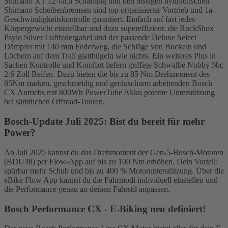
Shimano XT 12-fach Schaltung und den bissigen hydraulischen
Shimano Scheibenbremsen sind top organisierter Vortrieb und 1a-
Geschwindigkeitskontrolle garantiert. Einfach auf fast jedes
Körpergewicht einstellbar und dazu supereffizient: die RockShox
Psylo Silver Luftfedergabel und der passende Deluxe Select
Dämpfer mit 140 mm Federweg, die Schläge von Buckeln und
Löchern auf dem Trail glattbügeln wie nichts. Ein weiteres Plus in
Sachen Kontrolle und Komfort liefern griffige Schwalbe Nobby Nic
2.6 Zoll Reifen. Dazu bieten die bis zu 85 Nm Drehmoment des
85Nm starken, geschmeidig und geräuscharm arbeitenden Bosch
CX Antriebs mit 800Wh PowerTube Akku potente Unterstützung
bei sämtlichen Offroad-Touren.
Bosch-Update Juli 2025: Bist du bereit für mehr
Power?
Ab Juli 2025 kannst du das Drehmoment der Gen-5-Bosch-Motoren
(BDU38) per Flow-App auf bis zu 100 Nm erhöhen. Dein Vorteil:
spürbar mehr Schub und bis zu 400 % Motorunterstützung. Über die
eBike Flow App kannst du die Fahrmodi individuell einstellen und
die Performance genau an deinen Fahrstil anpassen.
Bosch Performance CX - E-Biking neu definiert!