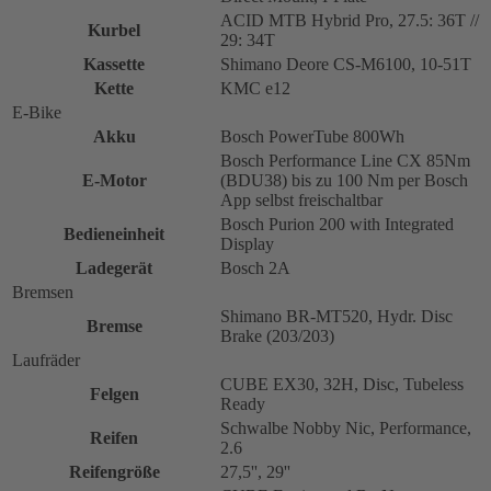
ACID MTB Hybrid Pro, 27.5: 36T //
Kurbel
29: 34T
Kassette
Shimano Deore CS-M6100, 10-51T
Kette
KMC e12
E-Bike
Akku
Bosch PowerTube 800Wh
Bosch Performance Line CX 85Nm
E-Motor
(BDU38) bis zu 100 Nm per Bosch
App selbst freischaltbar
Bosch Purion 200 with Integrated
Bedieneinheit
Display
Ladegerät
Bosch 2A
Bremsen
Shimano BR-MT520, Hydr. Disc
Bremse
Brake (203/203)
Laufräder
CUBE EX30, 32H, Disc, Tubeless
Felgen
Ready
Schwalbe Nobby Nic, Performance,
Reifen
2.6
Reifengröße
27,5'', 29''