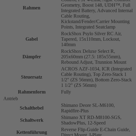
Geometry, Boost 148, UDH™, Full
Rahmen
Integrated Battery, Advanced Internal
Cable Routing,
Kickstand/Fender/Carrier Mounting
Points, Integrated Seatclamp
RockShox Psylo Silver RC Air,
Gabel
Tapered, 15x110mm, Lockout,
140mm
RockShox Deluxe Select R,
Dämpfer
205x60mm (27.5: 185x55mm),
Rebound Adjust, Trunnion Mount
ACROS AZF-1034, ICR (Integrated
Cable Routing), Top Zero-Stack 1
Steuersatz
1/2" (ZS 56mm), Bottom Zero-Stack
1 1/2" (ZS 56mm)
Rahmenform
Fully
Antrieb
Shimano Deore SL-M6100,
Schalthebel
Rapidfire-Plus
Shimano XT RD-M8100-SGS,
Schaltwerk
ShadowPlus, 12-Speed
Reverse Flip-Guide E-Chain Guide,
Kettenführung
Direct Mount, I-Plate