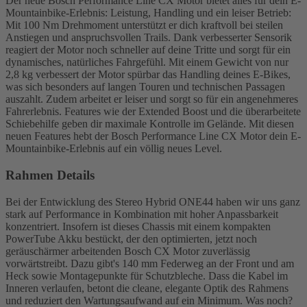
Der neue Bosch Performance Line CX Motor bietet alles für dein E-
Mountainbike-Erlebnis: Leistung, Handling und ein leiser Betrieb:
Mit 100 Nm Drehmoment unterstützt er dich kraftvoll bei steilen
Anstiegen und anspruchsvollen Trails. Dank verbesserter Sensorik
reagiert der Motor noch schneller auf deine Tritte und sorgt für ein
dynamisches, natürliches Fahrgefühl. Mit einem Gewicht von nur
2,8 kg verbessert der Motor spürbar das Handling deines E-Bikes,
was sich besonders auf langen Touren und technischen Passagen
auszahlt. Zudem arbeitet er leiser und sorgt so für ein angenehmeres
Fahrerlebnis. Features wie der Extended Boost und die überarbeitete
Schiebehilfe geben dir maximale Kontrolle im Gelände. Mit diesen
neuen Features hebt der Bosch Performance Line CX Motor dein E-
Mountainbike-Erlebnis auf ein völlig neues Level.
Rahmen Details
Bei der Entwicklung des Stereo Hybrid ONE44 haben wir uns ganz
stark auf Performance in Kombination mit hoher Anpassbarkeit
konzentriert. Insofern ist dieses Chassis mit einem kompakten
PowerTube Akku bestückt, der den optimierten, jetzt noch
geräuschärmer arbeitenden Bosch CX Motor zuverlässig
vorwärtstreibt. Dazu gibt's 140 mm Federweg an der Front und am
Heck sowie Montagepunkte für Schutzbleche. Dass die Kabel im
Inneren verlaufen, betont die cleane, elegante Optik des Rahmens
und reduziert den Wartungsaufwand auf ein Minimum. Was noch?