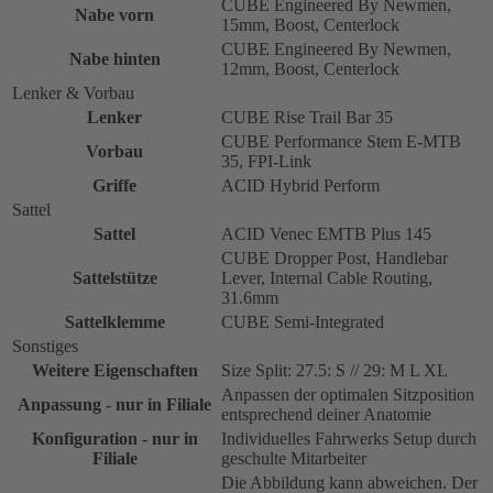
CUBE Engineered By Newmen,
Nabe vorn
15mm, Boost, Centerlock
CUBE Engineered By Newmen,
Nabe hinten
12mm, Boost, Centerlock
Lenker & Vorbau
Lenker
CUBE Rise Trail Bar 35
CUBE Performance Stem E-MTB
Vorbau
35, FPI-Link
Griffe
ACID Hybrid Perform
Sattel
Sattel
ACID Venec EMTB Plus 145
CUBE Dropper Post, Handlebar
Sattelstütze
Lever, Internal Cable Routing,
31.6mm
Sattelklemme
CUBE Semi-Integrated
Sonstiges
Weitere Eigenschaften
Size Split: 27.5: S // 29: M L XL
Anpassen der optimalen Sitzposition
Anpassung - nur in Filiale
entsprechend deiner Anatomie
Konfiguration - nur in
Individuelles Fahrwerks Setup durch
Filiale
geschulte Mitarbeiter
Die Abbildung kann abweichen. Der