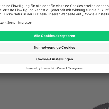
rawmetal´n´black