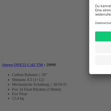
Stereo ONE22 C:62 TM
• 2999€
Carbon Rahmen｜29″
Shimano XT (1×12)
Mechanische Schaltung｜30/10-51
Fox 34 Float Rhythm (130mm)
Fox Float
13,4 kg