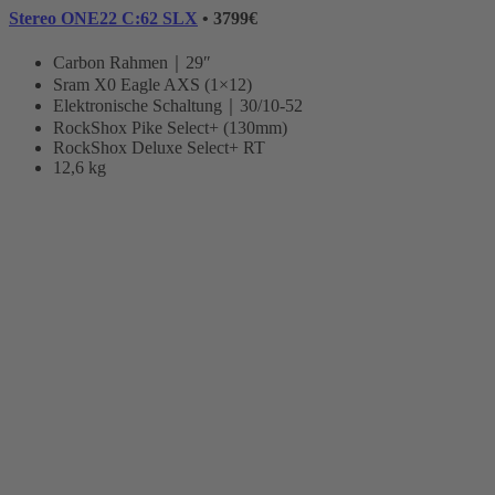
Stereo ONE22 C:62 SLX
• 3799€
Carbon Rahmen｜29″
Sram X0 Eagle AXS (1×12)
Elektronische Schaltung｜30/10-52
RockShox Pike Select+ (130mm)
RockShox Deluxe Select+ RT
12,6 kg