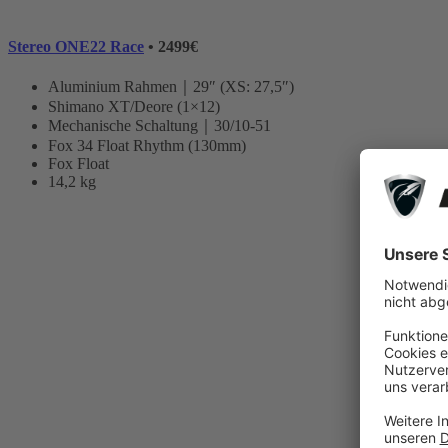
Stereo ONE22 Race
• 2499€
Aluminium Rahmen｜29″ (XS: 27,5″)
Shimano XT/Deore (1×12)
Mechanische Schaltung｜30/10-51
Fox 34 Float Rhythm (130mm)
Fox Float
14,2 kg