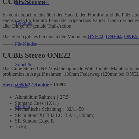
CUBE Stereo
Rennrad / Gravel
Es geht einfach nichts über den Speed, den Komfort und die Präzisi
ebenso wie für Enduro-Fans oder Alpencross-Fahrer! Dank der neues
Trekking
aller Dinge für geniale Trail-Action.
Das Stereo gibt es bei uns in den Varianten
ONE22
,
ONE44
,
ONE5
Für Kinder
CUBE Stereo ONE22
Zubehör
Das Cube Stereo ONE22 ist die optimale Wahl für alle Marathonbiker 
problemlos in Angriff nehmen. 130mm Federweg (120mm bei ONE22 R
Stereo ONE22 Rookie
• 1599€
SALE
Aluminium Rahmen｜27,5″
Shimano Cues (1X11)
Marken
Mechanische Schaltung｜32/11-50
SR Suntour XCR32 LO-R Air (120mm)
SR Suntour Edge R
15 kg