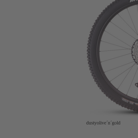
dustyolive´n´gold