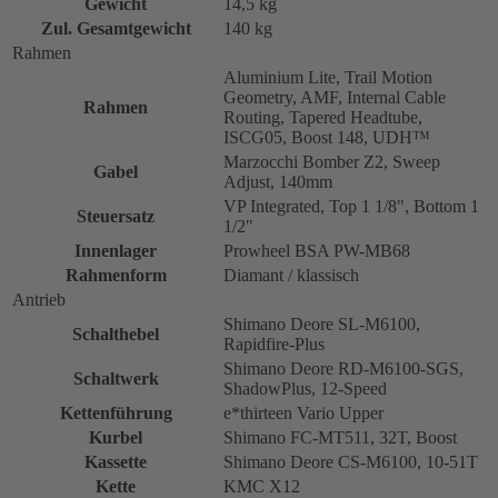
Gewicht
14,5 kg
Zul. Gesamtgewicht
140 kg
Rahmen
Aluminium Lite, Trail Motion
Geometry, AMF, Internal Cable
Rahmen
Routing, Tapered Headtube,
ISCG05, Boost 148, UDH™
Marzocchi Bomber Z2, Sweep
Gabel
Adjust, 140mm
VP Integrated, Top 1 1/8", Bottom 1
Steuersatz
1/2"
Innenlager
Prowheel BSA PW-MB68
Rahmenform
Diamant / klassisch
Antrieb
Shimano Deore SL-M6100,
Schalthebel
Rapidfire-Plus
Shimano Deore RD-M6100-SGS,
Schaltwerk
ShadowPlus, 12-Speed
Kettenführung
e*thirteen Vario Upper
Kurbel
Shimano FC-MT511, 32T, Boost
Kassette
Shimano Deore CS-M6100, 10-51T
Kette
KMC X12