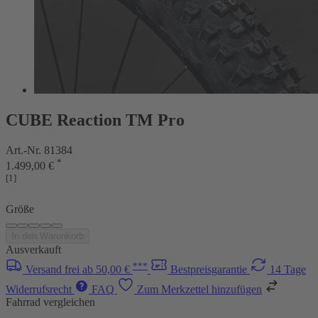
CUBE Reaction TM Pro
Art.-Nr. 81384
*
1.499,00 €
[1]
Größe
In den Warenkorb
Ausverkauft
***
Versand frei ab 50,00 €
Bestpreisgarantie
14 Tage
Widerrufsrecht
FAQ
Zum Merkzettel hinzufügen
Fahrrad vergleichen