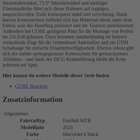
Steuerrohrwinkel, 73.5° Sitzrohrwinkel und niedriger
Überstandhöhe fährt sich dieser Rahmen auf ruppigen,
anspruchsvollen Trails konsequent stabil und zuverlässig. Dank
kurzen Kettenstreben befindet sich das Hinterrad direkt unter dem
Fahrer, was das Handling präzisiert und die Traktion perfektioniert.
Außerdem hat CUBE genügend Platz für die Montage von Reifen
bis 2.6 Zoll gelassen. Dazu kommen standardmäßig im Inneren
verlaufende Züge für die versenkbare Sattelstütze und ein UDH
Schaltauge für einfache Ersatzteilverfügbarkeit. Ebenso robust gibt
sich der stabile spritzgegossene Kettenschutz für geräuscharmes
Abfahren – und dank der ISCG Kettenführung bleibt die Kette
jederzeit auf Spur.
Hier kannst du weitere Modelle dieser Serie finden
CUBE Reaction
Zusatzinformation
Allgemeines
Fahrradtyp
Hardtail MTB
Modelljahr
2026
Farbe
blueviolet´n´black