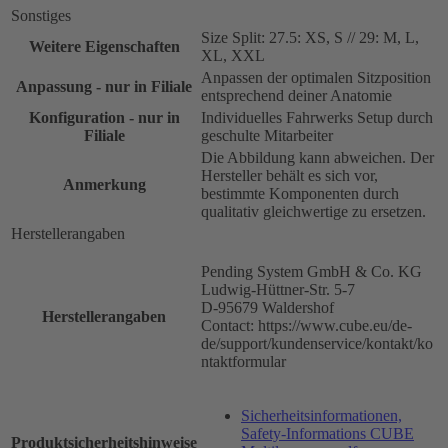
Sonstiges
Size Split: 27.5: XS, S // 29: M, L,
Weitere Eigenschaften
XL, XXL
Anpassen der optimalen Sitzposition
Anpassung - nur in Filiale
entsprechend deiner Anatomie
Konfiguration - nur in
Individuelles Fahrwerks Setup durch
Filiale
geschulte Mitarbeiter
Die Abbildung kann abweichen. Der
Hersteller behält es sich vor,
Anmerkung
bestimmte Komponenten durch
qualitativ gleichwertige zu ersetzen.
Herstellerangaben
Pending System GmbH & Co. KG
Ludwig-Hüttner-Str. 5-7
D-95679 Waldershof
Herstellerangaben
Contact: https://www.cube.eu/de-
de/support/kundenservice/kontakt/ko
ntaktformular
Sicherheitsinformationen,
Safety-Informations CUBE
Produktsicherheitshinweise