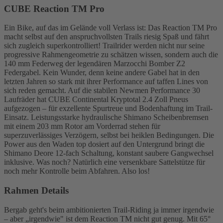
CUBE Reaction TM Pro
Ein Bike, auf das im Gelände voll Verlass ist: Das Reaction TM Pro
macht selbst auf den anspruchvollsten Trails riesig Spaß und fährt
sich zugleich superkontrolliert! Trailrider werden nicht nur seine
progressive Rahmengeometrie zu schätzen wissen, sondern auch die
140 mm Federweg der legendären Marzocchi Bomber Z2
Federgabel. Kein Wunder, denn keine andere Gabel hat in den
letzten Jahren so stark mit ihrer Performance auf taffen Lines von
sich reden gemacht. Auf die stabilen Newmen Performance 30
Laufräder hat CUBE Continental Kryptotal 2.4 Zoll Pneus
aufgezogen – für exzellente Spurtreue und Bodenhaftung im Trail-
Einsatz. Leistungsstarke hydraulische Shimano Scheibenbremsen
mit einem 203 mm Rotor am Vorderrad stehen für
superzuverlässiges Verzögern, selbst bei heiklen Bedingungen. Die
Power aus den Waden top dosiert auf den Untergrund bringt die
Shimano Deore 12-fach Schaltung, konstant saubere Gangwechsel
inklusive. Was noch? Natürlich eine versenkbare Sattelstütze für
noch mehr Kontrolle beim Abfahren. Also los!
Rahmen Details
Bergab geht's beim ambitionierten Trail-Riding ja immer irgendwie
– aber „irgendwie" ist dem Reaction TM nicht gut genug. Mit 65°