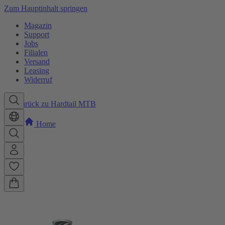
Zum Hauptinhalt springen
Magazin
Support
Jobs
Filialen
Versand
Leasing
Widerruf
Zurück zu Hardtail MTB
Home