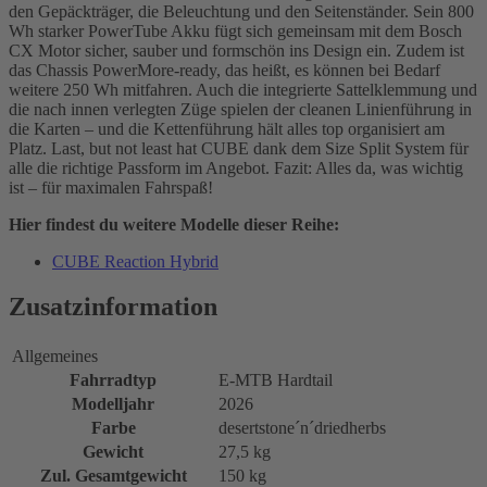
den Gepäckträger, die Beleuchtung und den Seitenständer. Sein 800
Wh starker PowerTube Akku fügt sich gemeinsam mit dem Bosch
CX Motor sicher, sauber und formschön ins Design ein. Zudem ist
das Chassis PowerMore-ready, das heißt, es können bei Bedarf
weitere 250 Wh mitfahren. Auch die integrierte Sattelklemmung und
die nach innen verlegten Züge spielen der cleanen Linienführung in
die Karten – und die Kettenführung hält alles top organisiert am
Platz. Last, but not least hat CUBE dank dem Size Split System für
alle die richtige Passform im Angebot. Fazit: Alles da, was wichtig
ist – für maximalen Fahrspaß!
Hier findest du weitere Modelle dieser Reihe:
CUBE Reaction Hybrid
Zusatzinformation
Allgemeines
Fahrradtyp
E-MTB Hardtail
Modelljahr
2026
Farbe
desertstone´n´driedherbs
Gewicht
27,5 kg
Zul. Gesamtgewicht
150 kg