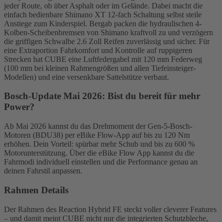
jeder Route, ob über Asphalt oder im Gelände. Dabei macht die
einfach bedienbare Shimano XT 12-fach Schaltung selbst steile
Anstiege zum Kinderspiel. Bergab packen die hydraulischen 4-
Kolben-Scheibenbremsen von Shimano kraftvoll zu und verzögern
die griffigen Schwalbe 2.6 Zoll Reifen zuverlässig und sicher. Für
eine Extraportion Fahrkomfort und Kontrolle auf ruppigeren
Strecken hat CUBE eine Luftfedergabel mit 120 mm Federweg
(100 mm bei kleinen Rahmengrößen und allen Tiefeinsteiger-
Modellen) und eine versenkbare Sattelstütze verbaut.
Bosch-Update Mai 2026: Bist du bereit für mehr
Power?
Ab Mai 2026 kannst du das Drehmoment der Gen-5-Bosch-
Motoren (BDU38) per eBike Flow-App auf bis zu 120 Nm
erhöhen. Dein Vorteil: spürbar mehr Schub und bis zu 600 %
Motorunterstützung. Über die eBike Flow App kannst du die
Fahrmodi individuell einstellen und die Performance genau an
deinen Fahrstil anpassen.
Rahmen Details
Der Rahmen des Reaction Hybrid FE steckt voller cleverer Features
– und damit meint CUBE nicht nur die integrierten Schutzbleche,