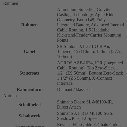
Rahmen
Aluminium Superlite, Gravity
Casting Technology, Agile Ride
Geometry, Boost148, Fully
Rahmen
Integrated Battery, Advanced Internal
Cable Routing, 1.5 Headtube,
Kickstand/Fender/Carrier Mounting
Points
SR Suntour X1-32 LO-R Air,
Gabel
Tapered, 15x110mm, 120mm (27.5:
100mm)
ACROS AZF-1034, ICR (Integrated
Cable Routing), Top Zero-Stack 1
Steuersatz
1/2" (ZS 56mm), Bottom Zero-Stack
1 1/2" (ZS 56mm), X-Connect
Interface
Rahmenform
Diamant / klassisch
Antrieb
Shimano Deore SL-M6100-IR,
Schalthebel
Direct Attach
Shimano XT RD-M8100-SGS,
Schaltwerk
ShadowPlus, 12-Speed
Reverse Flip-Guide E-Chain Guide,