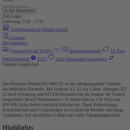
In den Warenkorb
Auf Lager
Lieferung 13.8. - 17.8.
Verfügbarkeit in Filialen prüfen
Leasing
Hier anfragen
***
Versand frei ab 50,00 €
Bestpreisgarantie
14 Tage
Widerrufsrecht
FAQ
Zum Merkzettel hinzufügen
Fahrrad vergleichen
Das Reaction Hybrid Pro 800 FE ist die alltagstaugliche Variante
des beliebten Hardtails. Mit Suntour X1-32 Air Gabel, Shimano XT
12-fach Schaltung und MT420 Bremsen bist du bestens für Touren
ausgerüstet. Bosch Performance CX Motor (bis zu 120 Nm) und
800 Wh Akku liefern reichlich Reichweite. Dank Beleuchtung,
Schutzblechen und Gepäckträger ist es ideal für Pendler und lange
Ausfahrten. Ein sportliches E-Bike mit voller Alltagstauglichkeit.
Highlights