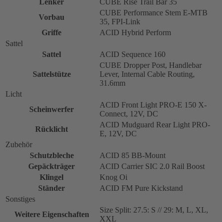
Lenker
CUBE Rise Trail Bar 35
CUBE Performance Stem E-MTB
Vorbau
35, FPI-Link
Griffe
ACID Hybrid Perform
Sattel
Sattel
ACID Sequence 160
CUBE Dropper Post, Handlebar
Sattelstütze
Lever, Internal Cable Routing,
31.6mm
Licht
ACID Front Light PRO-E 150 X-
Scheinwerfer
Connect, 12V, DC
ACID Mudguard Rear Light PRO-
Rücklicht
E, 12V, DC
Zubehör
Schutzbleche
ACID 85 BB-Mount
Gepäckträger
ACID Carrier SIC 2.0 Rail Boost
Klingel
Knog Oi
Ständer
ACID FM Pure Kickstand
Sonstiges
Size Split: 27.5: S // 29: M, L, XL,
Weitere Eigenschaften
XXL