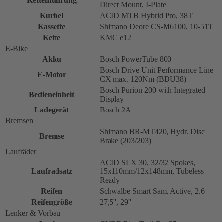
Kettenführung
Direct Mount, I-Plate
Kurbel
ACID MTB Hybrid Pro, 38T
Kassette
Shimano Deore CS-M6100, 10-51T
Kette
KMC e12
E-Bike
Akku
Bosch PowerTube 800
Bosch Drive Unit Performance Line
E-Motor
CX max. 120Nm (BDU38)
Bosch Purion 200 with Integrated
Bedieneinheit
Display
Ladegerät
Bosch 2A
Bremsen
Shimano BR-MT420, Hydr. Disc
Bremse
Brake (203/203)
Laufräder
ACID SLX 30, 32/32 Spokes,
Laufradsatz
15x110mm/12x148mm, Tubeless
Ready
Reifen
Schwalbe Smart Sam, Active, 2.6
Reifengröße
27,5'', 29''
Lenker & Vorbau