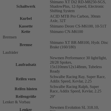
Shimano XT Di2 RD-M8250-SGS,
Schaltwerk
ShadowPlus, 12-Speed, Electronic
Shifting System
ACID MTB Pro Carbon, 30mm
Kurbel
Axle, 32T
Kassette
Shimano Deore CS-M6100, 10-51T
Kette
Shimano CN-M6100
Bremsen
Shimano XT BR-M8100, Hydr. Disc
Bremse
Brake (160/180)
Laufräder
Newmen Performance 30 light/light,
28/28 Spokes,
Laufradsatz
15x110mm/12x148mm, Tubeless
Ready
Schwalbe Racing Ray, Super Race,
Reifen vorn
Addix Speed, Kevlar, 2.25
Schwalbe Racing Ralph, Super
Reifen hinten
Race, Addix Speed, Kevlar, 2.25
Reifengröße
29''
Lenker & Vorbau
Newmen Evolution SL 318.10,
Lenker