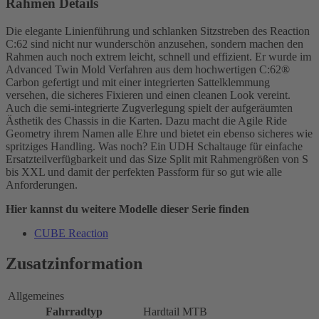
Rahmen Details
Die elegante Linienführung und schlanken Sitzstreben des Reaction
C:62 sind nicht nur wunderschön anzusehen, sondern machen den
Rahmen auch noch extrem leicht, schnell und effizient. Er wurde im
Advanced Twin Mold Verfahren aus dem hochwertigen C:62®
Carbon gefertigt und mit einer integrierten Sattelklemmung
versehen, die sicheres Fixieren und einen cleanen Look vereint.
Auch die semi-integrierte Zugverlegung spielt der aufgeräumten
Ästhetik des Chassis in die Karten. Dazu macht die Agile Ride
Geometry ihrem Namen alle Ehre und bietet ein ebenso sicheres wie
spritziges Handling. Was noch? Ein UDH Schaltauge für einfache
Ersatzteilverfügbarkeit und das Size Split mit Rahmengrößen von S
bis XXL und damit der perfekten Passform für so gut wie alle
Anforderungen.
Hier kannst du weitere Modelle dieser Serie finden
CUBE Reaction
Zusatzinformation
Allgemeines
Fahrradtyp
Hardtail MTB