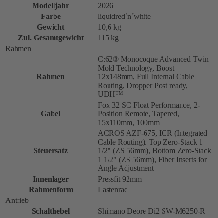
Modelljahr
2026
Farbe
liquidred´n´white
Gewicht
10,6 kg
Zul. Gesamtgewicht
115 kg
Rahmen
C:62® Monocoque Advanced Twin
Mold Technology, Boost
Rahmen
12x148mm, Full Internal Cable
Routing, Dropper Post ready,
UDH™
Fox 32 SC Float Performance, 2-
Gabel
Position Remote, Tapered,
15x110mm, 100mm
ACROS AZF-675, ICR (Integrated
Cable Routing), Top Zero-Stack 1
Steuersatz
1/2" (ZS 56mm), Bottom Zero-Stack
1 1/2" (ZS 56mm), Fiber Inserts for
Angle Adjustment
Innenlager
Pressfit 92mm
Rahmenform
Lastenrad
Antrieb
Schalthebel
Shimano Deore Di2 SW-M6250-R