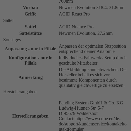
760mm
Vorbau
Newmen Evolution 318.4, 31.8mm
Griffe
ACID React Pro
Sattel
Sattel
ACID Nuance Pro
Sattelstütze
Newmen Evolution, 27.2mm
Sonstiges
Anpassen der optimalen Sitzposition
Anpassung - nur in Filiale
entsprechend deiner Anatomie
Konfiguration - nur in
Individuelles Fahrwerks Setup durch
Filiale
geschulte Mitarbeiter
Die Abbildung kann abweichen. Der
Hersteller behält es sich vor,
Anmerkung
bestimmte Komponenten durch
qualitativ gleichwertige zu ersetzen.
Herstellerangaben
Pending System GmbH & Co. KG
Ludwig-Hüttner-Str. 5-7
D-95679 Waldershof
Herstellerangaben
Contact: https://www.cube.eu/de-
de/support/kundenservice/kontakt/ko
ntaktformular