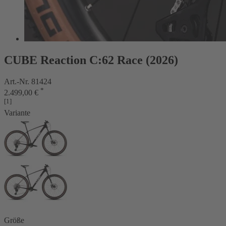
CUBE Reaction C:62 Race (2026)
Art.-Nr. 81424
*
2.499,00 €
[1]
Variante
Größe