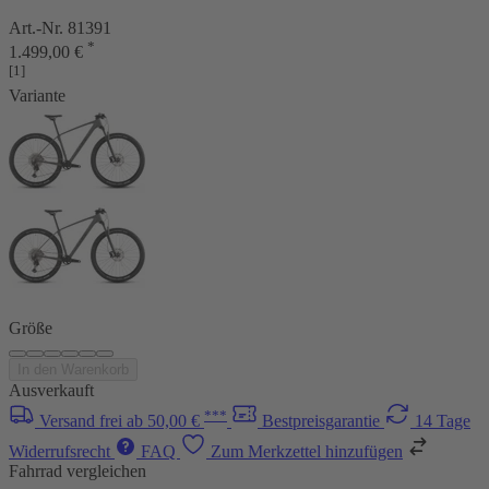
Art.-Nr. 81391
*
1.499,00 €
[1]
Variante
Größe
In den Warenkorb
Ausverkauft
***
Versand frei ab 50,00 €
Bestpreisgarantie
14 Tage
Widerrufsrecht
FAQ
Zum Merkzettel hinzufügen
Fahrrad vergleichen