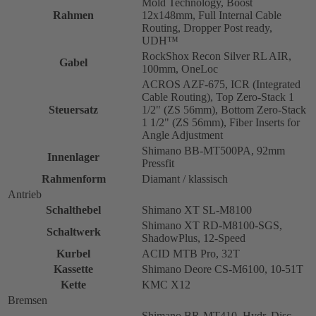
Mold Technology, Boost
Rahmen
12x148mm, Full Internal Cable
Routing, Dropper Post ready,
UDH™
RockShox Recon Silver RL AIR,
Gabel
100mm, OneLoc
ACROS AZF-675, ICR (Integrated
Cable Routing), Top Zero-Stack 1
Steuersatz
1/2" (ZS 56mm), Bottom Zero-Stack
1 1/2" (ZS 56mm), Fiber Inserts for
Angle Adjustment
Shimano BB-MT500PA, 92mm
Innenlager
Pressfit
Rahmenform
Diamant / klassisch
Antrieb
Schalthebel
Shimano XT SL-M8100
Shimano XT RD-M8100-SGS,
Schaltwerk
ShadowPlus, 12-Speed
Kurbel
ACID MTB Pro, 32T
Kassette
Shimano Deore CS-M6100, 10-51T
Kette
KMC X12
Bremsen
Shimano BR-MT410, Hydr. Disc