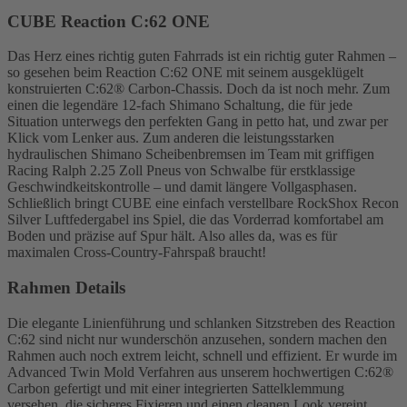
CUBE Reaction C:62 ONE
Das Herz eines richtig guten Fahrrads ist ein richtig guter Rahmen –
so gesehen beim Reaction C:62 ONE mit seinem ausgeklügelt
konstruierten C:62® Carbon-Chassis. Doch da ist noch mehr. Zum
einen die legendäre 12-fach Shimano Schaltung, die für jede
Situation unterwegs den perfekten Gang in petto hat, und zwar per
Klick vom Lenker aus. Zum anderen die leistungsstarken
hydraulischen Shimano Scheibenbremsen im Team mit griffigen
Racing Ralph 2.25 Zoll Pneus von Schwalbe für erstklassige
Geschwindkeitskontrolle – und damit längere Vollgasphasen.
Schließlich bringt CUBE eine einfach verstellbare RockShox Recon
Silver Luftfedergabel ins Spiel, die das Vorderrad komfortabel am
Boden und präzise auf Spur hält. Also alles da, was es für
maximalen Cross-Country-Fahrspaß braucht!
Rahmen Details
Die elegante Linienführung und schlanken Sitzstreben des Reaction
C:62 sind nicht nur wunderschön anzusehen, sondern machen den
Rahmen auch noch extrem leicht, schnell und effizient. Er wurde im
Advanced Twin Mold Verfahren aus unserem hochwertigen C:62®
Carbon gefertigt und mit einer integrierten Sattelklemmung
versehen, die sicheres Fixieren und einen cleanen Look vereint.