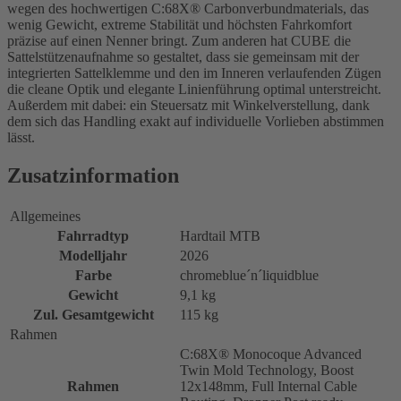
wegen des hochwertigen C:68X® Carbonverbundmaterials, das
wenig Gewicht, extreme Stabilität und höchsten Fahrkomfort
präzise auf einen Nenner bringt. Zum anderen hat CUBE die
Sattelstützenaufnahme so gestaltet, dass sie gemeinsam mit der
integrierten Sattelklemme und den im Inneren verlaufenden Zügen
die cleane Optik und elegante Linienführung optimal unterstreicht.
Außerdem mit dabei: ein Steuersatz mit Winkelverstellung, dank
dem sich das Handling exakt auf individuelle Vorlieben abstimmen
lässt.
Zusatzinformation
Allgemeines
Fahrradtyp
Hardtail MTB
Modelljahr
2026
Farbe
chromeblue´n´liquidblue
Gewicht
9,1 kg
Zul. Gesamtgewicht
115 kg
Rahmen
C:68X® Monocoque Advanced
Twin Mold Technology, Boost
Rahmen
12x148mm, Full Internal Cable