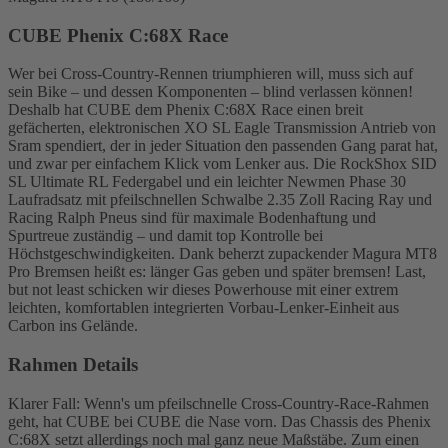
CUBE Phenix C:68X Race
Wer bei Cross-Country-Rennen triumphieren will, muss sich auf
sein Bike – und dessen Komponenten – blind verlassen können!
Deshalb hat CUBE dem Phenix C:68X Race einen breit
gefächerten, elektronischen XO SL Eagle Transmission Antrieb von
Sram spendiert, der in jeder Situation den passenden Gang parat hat,
und zwar per einfachem Klick vom Lenker aus. Die RockShox SID
SL Ultimate RL Federgabel und ein leichter Newmen Phase 30
Laufradsatz mit pfeilschnellen Schwalbe 2.35 Zoll Racing Ray und
Racing Ralph Pneus sind für maximale Bodenhaftung und
Spurtreue zuständig – und damit top Kontrolle bei
Höchstgeschwindigkeiten. Dank beherzt zupackender Magura MT8
Pro Bremsen heißt es: länger Gas geben und später bremsen! Last,
but not least schicken wir dieses Powerhouse mit einer extrem
leichten, komfortablen integrierten Vorbau-Lenker-Einheit aus
Carbon ins Gelände.
Rahmen Details
Klarer Fall: Wenn's um pfeilschnelle Cross-Country-Race-Rahmen
geht, hat CUBE bei CUBE die Nase vorn. Das Chassis des Phenix
C:68X setzt allerdings noch mal ganz neue Maßstäbe. Zum einen