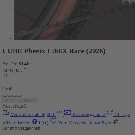
CUBE Phenix C:68X Race (2026)
Art.-Nr. 81440
*
4.999,00 €
[1]
Größe
In den Warenkorb
Ausverkauft
***
Versand frei ab 50,00 €
Bestpreisgarantie
14 Tage
Widerrufsrecht
FAQ
Zum Merkzettel hinzufügen
Fahrrad vergleichen