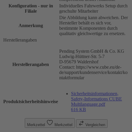
Konfiguration - nur in
Individuelles Fahrwerks Setup durch
Filiale
geschulte Mitarbeiter
Die Abbildung kann abweichen. Der
Hersteller behält es sich vor,
Anmerkung
bestimmte Komponenten durch
qualitativ gleichwertige zu ersetzen.
Herstellerangaben
Pending System GmbH & Co. KG
Ludwig-Hüttner-Str. 5-7
D-95679 Waldershof
Herstellerangaben
Contact: https://www.cube.eu/de-
de/support/kundenservice/kontakt/ko
ntaktformular
Sicherheitsinformationen,
Safety-Informations CUBE
Produktsicherheitshinweise
Multilanguage.pdf
616 KB
Merkzettel
Merkzettel
Vergleichen