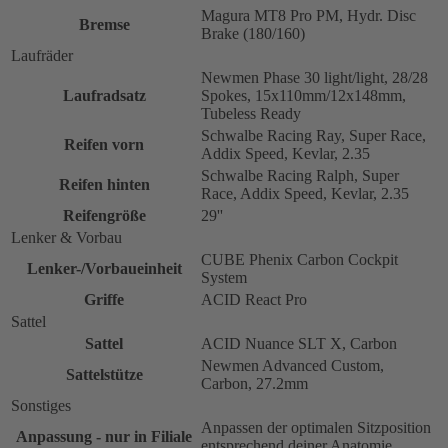
Magura MT8 Pro PM, Hydr. Disc
Bremse
Brake (180/160)
Laufräder
Newmen Phase 30 light/light, 28/28
Laufradsatz
Spokes, 15x110mm/12x148mm,
Tubeless Ready
Schwalbe Racing Ray, Super Race,
Reifen vorn
Addix Speed, Kevlar, 2.35
Schwalbe Racing Ralph, Super
Reifen hinten
Race, Addix Speed, Kevlar, 2.35
Reifengröße
29''
Lenker & Vorbau
CUBE Phenix Carbon Cockpit
Lenker-/Vorbaueinheit
System
Griffe
ACID React Pro
Sattel
Sattel
ACID Nuance SLT X, Carbon
Newmen Advanced Custom,
Sattelstütze
Carbon, 27.2mm
Sonstiges
Anpassen der optimalen Sitzposition
Anpassung - nur in Filiale
entsprechend deiner Anatomie