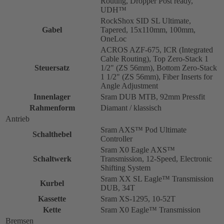
Routing, Dropper Post ready,
UDH™
RockShox SID SL Ultimate,
Gabel
Tapered, 15x110mm, 100mm,
OneLoc
ACROS AZF-675, ICR (Integrated
Cable Routing), Top Zero-Stack 1
Steuersatz
1/2" (ZS 56mm), Bottom Zero-Stack
1 1/2" (ZS 56mm), Fiber Inserts for
Angle Adjustment
Innenlager
Sram DUB MTB, 92mm Pressfit
Rahmenform
Diamant / klassisch
Antrieb
Sram AXS™ Pod Ultimate
Schalthebel
Controller
Sram X0 Eagle AXS™
Schaltwerk
Transmission, 12-Speed, Electronic
Shifting System
Sram XX SL Eagle™ Transmission
Kurbel
DUB, 34T
Kassette
Sram XS-1295, 10-52T
Kette
Sram X0 Eagle™ Transmission
Bremsen