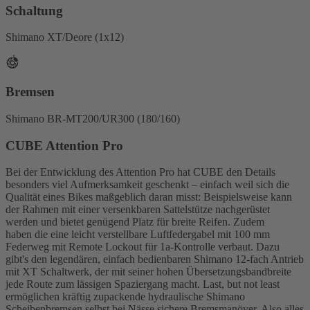
Schaltung
Shimano XT/Deore (1x12)
Bremsen
Shimano BR-MT200/UR300 (180/160)
CUBE Attention Pro
Bei der Entwicklung des Attention Pro hat CUBE den Details
besonders viel Aufmerksamkeit geschenkt – einfach weil sich die
Qualität eines Bikes maßgeblich daran misst: Beispielsweise kann
der Rahmen mit einer versenkbaren Sattelstütze nachgerüstet
werden und bietet genügend Platz für breite Reifen. Zudem
haben die eine leicht verstellbare Luftfedergabel mit 100 mm
Federweg mit Remote Lockout für 1a-Kontrolle verbaut. Dazu
gibt's den legendären, einfach bedienbaren Shimano 12-fach Antrieb
mit XT Schaltwerk, der mit seiner hohen Übersetzungsbandbreite
jede Route zum lässigen Spaziergang macht. Last, but not least
ermöglichen kräftig zupackende hydraulische Shimano
Scheibenbremsen selbst bei Nässe sichere Bremsmanöver. Also alles