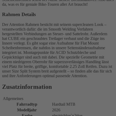
da, was es für geniale Bike-Touren aller Art braucht!
Rahmen Details
Der Attention Rahmen besticht mit seinem supercleanen Look –
verantwortlich dafür: die im Smooth Welding Verfahren
hergestellten Verbindungen an Steuer- und Sattelrohr. Außerdem
hat CUBE ein geschraubtes Tretlager verbaut und die Züge ins
Innere verlegt. Es gibt sogar eine Aufnahme für Flat Mount
Scheibenbremsen, die nahtlos in unsere Seitenständeraufnahme
integriert ist. Montagepunkte für ACID Schutzbleche und
Gepäckträger sind auch mit dabei. Die spezielle Geometrie mit
einem niedrigeren Oberrohr für superzuverlässiges Handling lässt
viel Platz für breite, griffige, komfortable 2.25 Zoll Reifen. Dazu ist
unser Size Split System breit aufgestellt – so finden alle das für sich
und ihre Anforderungen optimal passende Attention.
Zusatzinformation
Allgemeines
Fahrradtyp
Hardtail MTB
Modelljahr
2026
Farbe
electricblue´n´blue