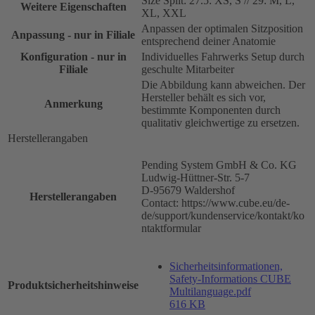
Size Split: 27.5: XS, S // 29: M, L,
Weitere Eigenschaften
XL, XXL
Anpassen der optimalen Sitzposition
Anpassung - nur in Filiale
entsprechend deiner Anatomie
Konfiguration - nur in
Individuelles Fahrwerks Setup durch
Filiale
geschulte Mitarbeiter
Die Abbildung kann abweichen. Der
Hersteller behält es sich vor,
Anmerkung
bestimmte Komponenten durch
qualitativ gleichwertige zu ersetzen.
Herstellerangaben
Pending System GmbH & Co. KG
Ludwig-Hüttner-Str. 5-7
D-95679 Waldershof
Herstellerangaben
Contact: https://www.cube.eu/de-
de/support/kundenservice/kontakt/ko
ntaktformular
Sicherheitsinformationen,
Safety-Informations CUBE
Produktsicherheitshinweise
Multilanguage.pdf
616 KB