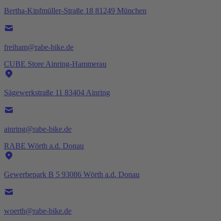
Bertha-Kipfmüller-Straße 18 81249 München
freiham@rabe-bike.de
CUBE Store Ainring-Hammerau
Sägewerkstraße 11 83404 Ainring
ainring@rabe-bike.de
RABE Wörth a.d. Donau
Gewerbepark B 5 93086 Wörth a.d. Donau
woerth@rabe-bike.de