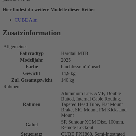
Hier findest du weitere Modelle dieser Reihe:
CUBE Aim
Zusatzinformation
Allgemeines
Fahrradtyp
Hardtail MTB
Modelljahr
2025
Farbe
blueblossom´n´pearl
Gewicht
14,9 kg
Zul. Gesamtgewicht
140 kg
Rahmen
Aluminium Lite, AMF, Double
Butted, Internal Cable Routing,
Rahmen
Tapered Head Tube, Flat Mount
Brake, SIC Mount, FM Kickstand
Mount
SR Suntour XCM Disc, 100mm,
Gabel
Remote Lockout
Steuersatz
CUBE FPH868, Semi-Integrated