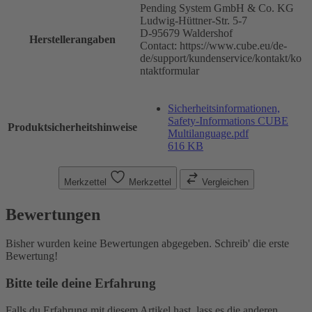
Pending System GmbH & Co. KG
Ludwig-Hüttner-Str. 5-7
D-95679 Waldershof
Herstellerangaben
Contact: https://www.cube.eu/de-
de/support/kundenservice/kontakt/ko
ntaktformular
Sicherheitsinformationen,
Safety-Informations CUBE
Produktsicherheitshinweise
Multilanguage.pdf
616 KB
Merkzettel
Merkzettel
Vergleichen
Bewertungen
Bisher wurden keine Bewertungen abgegeben. Schreib' die erste
Bewertung!
Bitte teile deine Erfahrung
Falls du Erfahrung mit diesem Artikel hast, lass es die anderen