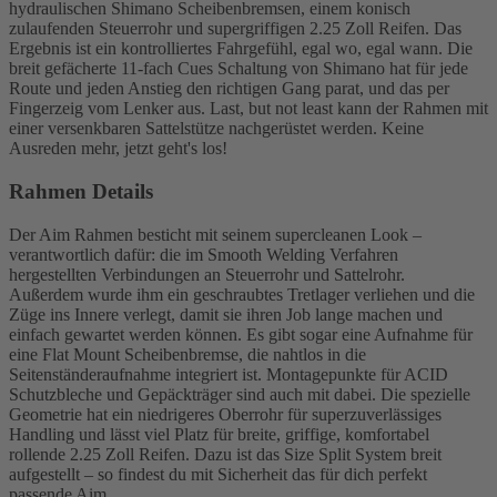
hydraulischen Shimano Scheibenbremsen, einem konisch
zulaufenden Steuerrohr und supergriffigen 2.25 Zoll Reifen. Das
Ergebnis ist ein kontrolliertes Fahrgefühl, egal wo, egal wann. Die
breit gefächerte 11-fach Cues Schaltung von Shimano hat für jede
Route und jeden Anstieg den richtigen Gang parat, und das per
Fingerzeig vom Lenker aus. Last, but not least kann der Rahmen mit
einer versenkbaren Sattelstütze nachgerüstet werden. Keine
Ausreden mehr, jetzt geht's los!
Rahmen Details
Der Aim Rahmen besticht mit seinem supercleanen Look –
verantwortlich dafür: die im Smooth Welding Verfahren
hergestellten Verbindungen an Steuerrohr und Sattelrohr.
Außerdem wurde ihm ein geschraubtes Tretlager verliehen und die
Züge ins Innere verlegt, damit sie ihren Job lange machen und
einfach gewartet werden können. Es gibt sogar eine Aufnahme für
eine Flat Mount Scheibenbremse, die nahtlos in die
Seitenständeraufnahme integriert ist. Montagepunkte für ACID
Schutzbleche und Gepäckträger sind auch mit dabei. Die spezielle
Geometrie hat ein niedrigeres Oberrohr für superzuverlässiges
Handling und lässt viel Platz für breite, griffige, komfortabel
rollende 2.25 Zoll Reifen. Dazu ist das Size Split System breit
aufgestellt – so findest du mit Sicherheit das für dich perfekt
passende Aim.