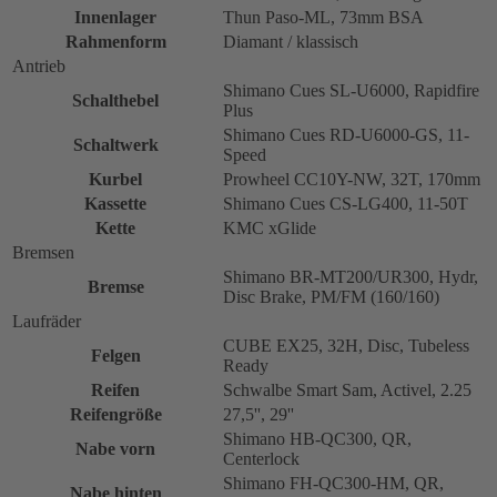
Innenlager
Thun Paso-ML, 73mm BSA
Rahmenform
Diamant / klassisch
Antrieb
Shimano Cues SL-U6000, Rapidfire
Schalthebel
Plus
Shimano Cues RD-U6000-GS, 11-
Schaltwerk
Speed
Kurbel
Prowheel CC10Y-NW, 32T, 170mm
Kassette
Shimano Cues CS-LG400, 11-50T
Kette
KMC xGlide
Bremsen
Shimano BR-MT200/UR300, Hydr,
Bremse
Disc Brake, PM/FM (160/160)
Laufräder
CUBE EX25, 32H, Disc, Tubeless
Felgen
Ready
Reifen
Schwalbe Smart Sam, Activel, 2.25
Reifengröße
27,5'', 29''
Shimano HB-QC300, QR,
Nabe vorn
Centerlock
Shimano FH-QC300-HM, QR,
Nabe hinten