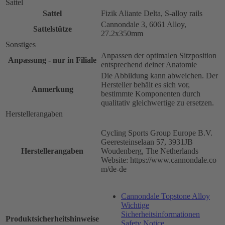
Sattel
Sattel
Fizik Aliante Delta, S-alloy rails
Cannondale 3, 6061 Alloy,
Sattelstütze
27.2x350mm
Sonstiges
Anpassen der optimalen Sitzposition
Anpassung - nur in Filiale
entsprechend deiner Anatomie
Die Abbildung kann abweichen. Der
Hersteller behält es sich vor,
Anmerkung
bestimmte Komponenten durch
qualitativ gleichwertige zu ersetzen.
Herstellerangaben
Cycling Sports Group Europe B.V.
Geeresteinselaan 57, 3931JB
Herstellerangaben
Woudenberg, The Netherlands
Website: https://www.cannondale.co
m/de-de
Cannondale Topstone Alloy
Wichtige
Sicherheitsinformationen
Produktsicherheitshinweise
Safety Notice