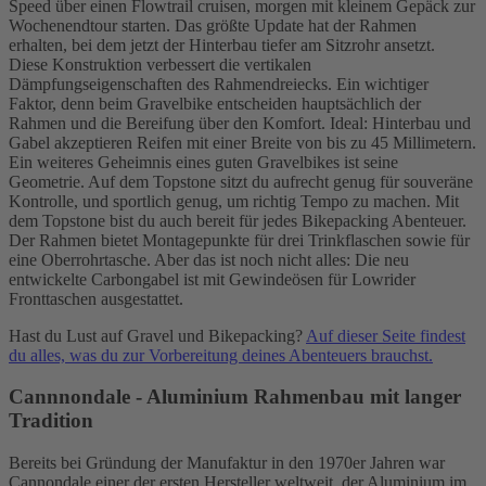
Speed über einen Flowtrail cruisen, morgen mit kleinem Gepäck zur
Wochenendtour starten. Das größte Update hat der Rahmen
erhalten, bei dem jetzt der Hinterbau tiefer am Sitzrohr ansetzt.
Diese Konstruktion verbessert die vertikalen
Dämpfungseigenschaften des Rahmendreiecks. Ein wichtiger
Faktor, denn beim Gravelbike entscheiden hauptsächlich der
Rahmen und die Bereifung über den Komfort. Ideal: Hinterbau und
Gabel akzeptieren Reifen mit einer Breite von bis zu 45 Millimetern.
Ein weiteres Geheimnis eines guten Gravelbikes ist seine
Geometrie. Auf dem Topstone sitzt du aufrecht genug für souveräne
Kontrolle, und sportlich genug, um richtig Tempo zu machen. Mit
dem Topstone bist du auch bereit für jedes Bikepacking Abenteuer.
Der Rahmen bietet Montagepunkte für drei Trinkflaschen sowie für
eine Oberrohrtasche. Aber das ist noch nicht alles: Die neu
entwickelte Carbongabel ist mit Gewindeösen für Lowrider
Fronttaschen ausgestattet.
Hast du Lust auf Gravel und Bikepacking?
Auf dieser Seite findest
du alles, was du zur Vorbereitung deines Abenteuers brauchst.
Cannnondale - Aluminium Rahmenbau mit langer
Tradition
Bereits bei Gründung der Manufaktur in den 1970er Jahren war
Cannondale einer der ersten Hersteller weltweit, der Aluminium im