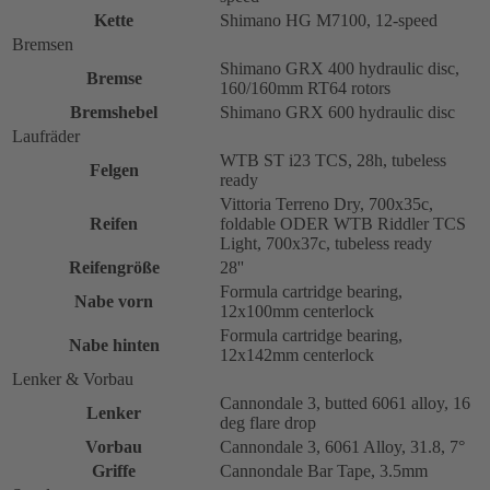
Kette
Shimano HG M7100, 12-speed
Bremsen
Shimano GRX 400 hydraulic disc,
Bremse
160/160mm RT64 rotors
Bremshebel
Shimano GRX 600 hydraulic disc
Laufräder
WTB ST i23 TCS, 28h, tubeless
Felgen
ready
Vittoria Terreno Dry, 700x35c,
Reifen
foldable ODER WTB Riddler TCS
Light, 700x37c, tubeless ready
Reifengröße
28''
Formula cartridge bearing,
Nabe vorn
12x100mm centerlock
Formula cartridge bearing,
Nabe hinten
12x142mm centerlock
Lenker & Vorbau
Cannondale 3, butted 6061 alloy, 16
Lenker
deg flare drop
Vorbau
Cannondale 3, 6061 Alloy, 31.8, 7°
Griffe
Cannondale Bar Tape, 3.5mm