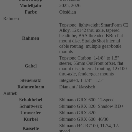
Modelljahr
2025, 2026
Farbe
Obsidian
Rahmen
Topstone, lightweight SmartForm C2
Alloy, 12x142 thru-axle, tapered
headtube, BSA threaded BBm flat
Rahmen
mount disc, StraightShot internal
cable routing, multiple gear/bottle
mounts
Topstone Carbon, 1-1/8" to 1.5"
steerer, 55mm OutFront offset, flat
Gabel
mount disc, internal routing, 12x100
thru-axle, fender/gear mounts
Steuersatz
Integrated, 1-1/8" - 1.5"
Rahmenform
Diamant / klassisch
Antrieb
Schalthebel
Shimano GRX 600, 12-speed
Schaltwerk
Shimano GRX 820, Shadow RD+
Umwerfer
Shimano GRX 820
Kurbel
Shimano GRX 600, 46/30
Shimano HG R7100, 11-34, 12-
Kassette
speed