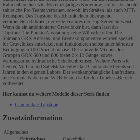
Rahmenbau einsetzte. Ein einzigartiges Knowhow, auf das bis heute
zahlreiche Pro-Teams vertrauen, sowohl im Straßen- als auch MTB-
Rennsport. Das Topstone besticht mit einen überragend
verarbeiteten Rahmen, der viele Features der Top-Serien aufweist.
Wenn du ein ambitionierter Gravelbiker bist, dann lässt das
Topstone 1 in Punkto Ausstattung keine Wünsche offen. Die
Shimano GRX Antriebs- und Bremskomponenten wurden speziell
für Gravelbikes entwickelt und funktionieren selbst unter härtesten
Bedingungen 100 Prozent präzise. Der sinnvolle Mix aus den
Gruppen GRX 600 und 800 bietet 2 x 12 Gänge, sowie
wartungsarme hydraulische Scheibenbremsen. Weitere Parts wie
Lenker, Vorbau und Sattelstütze entwickelt Cannondale bereits seit
Jahren in den eigenen Labors. Der wettkampftaugliche Laufradsatz
mit Formula Naben und WTB Felgen ist für den Tubeless-Betrieb
vorbereitet.
Hier kannst du weitere Modelle dieser Serie finden
Cannondale Topstone
Zusatzinformation
Allgemeines
Fahrradtyp
Gravelbike