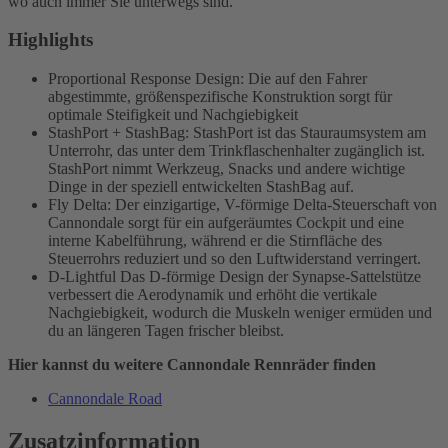
wo auch immer Sie unterwegs sind.
Highlights
Proportional Response Design: Die auf den Fahrer
abgestimmte, größenspezifische Konstruktion sorgt für
optimale Steifigkeit und Nachgiebigkeit
StashPort + StashBag: StashPort ist das Stauraumsystem am
Unterrohr, das unter dem Trinkflaschenhalter zugänglich ist.
StashPort nimmt Werkzeug, Snacks und andere wichtige
Dinge in der speziell entwickelten StashBag auf.
Fly Delta: Der einzigartige, V-förmige Delta-Steuerschaft von
Cannondale sorgt für ein aufgeräumtes Cockpit und eine
interne Kabelführung, während er die Stirnfläche des
Steuerrohrs reduziert und so den Luftwiderstand verringert.
D-Lightful Das D-förmige Design der Synapse-Sattelstütze
verbessert die Aerodynamik und erhöht die vertikale
Nachgiebigkeit, wodurch die Muskeln weniger ermüden und
du an längeren Tagen frischer bleibst.
Hier kannst du weitere Cannondale Rennräder finden
Cannondale Road
Zusatzinformation