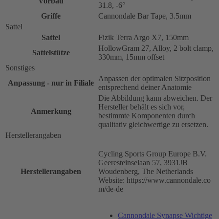
Vorbau
31.8, -6°
Griffe
Cannondale Bar Tape, 3.5mm
Sattel
Sattel
Fizik Terra Argo X7, 150mm
HollowGram 27, Alloy, 2 bolt clamp,
Sattelstütze
330mm, 15mm offset
Sonstiges
Anpassen der optimalen Sitzposition
Anpassung - nur in Filiale
entsprechend deiner Anatomie
Die Abbildung kann abweichen. Der
Hersteller behält es sich vor,
Anmerkung
bestimmte Komponenten durch
qualitativ gleichwertige zu ersetzen.
Herstellerangaben
Cycling Sports Group Europe B.V.
Geeresteinselaan 57, 3931JB
Herstellerangaben
Woudenberg, The Netherlands
Website: https://www.cannondale.co
m/de-de
Cannondale Synapse Wichtige