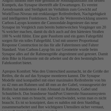
Angriff nimmst oder eine gemütliche Sonntagsausfahrt mit deinen
Kumpels, das Synapse übertrifft alle Erwartungen. Es vereint
Aerodynamik und Steifigkeit im Verhältnis zum Gewicht auf
WorldTour-Niveau mit erstklassiger Reifenfreiheit, Nachgiebigkeit
und intelligenten Funktionen. Durch die Weiterentwicklung unseres
Carbon-Layups konnten die Cannondale-Ingenieure das neue
Synapse im Vergleich zum bereits butterweichen Vorgänger um 20
% weicher machen, damit du dich auch auf den härtesten Straßen
100 % wohl fühlst. Eine gute Passform und ein gutes Fahrgefühl
sorgen für ein tolles Fahrgefühl. Und mit unserer Proportional
Response Construction ist das für alle Fahrerinnen und Fahrer
Standard. Vom Carbon-Layup bis zur Geometrie wurde beim
Synapse alles auf die Rahmengröße abgestimmt und getestet. Damit
dein Bike in Harmonie mit dir arbeitet und dir den bestmöglichen
Fahrkomfort bietet.
Apropos Komfort: Was den Unterschied ausmacht, ist die Größe der
Reifen, die du auf das Synapse montieren kannst. Die Synapse
Modelle sind kompatibel mit einer maximalen Reifenbreite von bis
zu 42 mm am Rahmen und 48 mm an der Gabel, vorausgesetzt der
Reifen hat mindestens 4 mm Abstand zu Rahmen, Gabel und
Schutzblech. Das brandneue StashPort Unterrohr-Stauraumsystem
ist da, wenn man es braucht, und verschwindet, wenn man es nicht
braucht. Es ist so konzipiert, dass es nahtlos mit dem StashBag
zusammenarbeitet und Ihre wichtigsten Utensilien sicher verstaut,