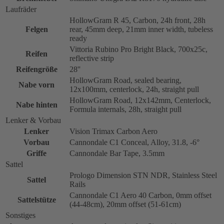
Laufräder
HollowGram R 45, Carbon, 24h front, 28h
Felgen
rear, 45mm deep, 21mm inner width, tubeless
ready
Vittoria Rubino Pro Bright Black, 700x25c,
Reifen
reflective strip
Reifengröße
28''
HollowGram Road, sealed bearing,
Nabe vorn
12x100mm, centerlock, 24h, straight pull
HollowGram Road, 12x142mm, Centerlock,
Nabe hinten
Formula internals, 28h, straight pull
Lenker & Vorbau
Lenker
Vision Trimax Carbon Aero
Vorbau
Cannondale C1 Conceal, Alloy, 31.8, -6°
Griffe
Cannondale Bar Tape, 3.5mm
Sattel
Prologo Dimension STN NDR, Stainless Steel
Sattel
Rails
Cannondale C1 Aero 40 Carbon, 0mm offset
Sattelstütze
(44-48cm), 20mm offset (51-61cm)
Sonstiges