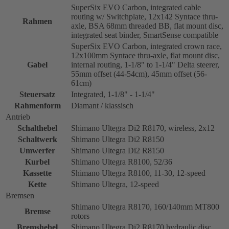
SuperSix EVO Carbon, integrated cable
routing w/ Switchplate, 12x142 Syntace thru-
Rahmen
axle, BSA 68mm threaded BB, flat mount disc,
integrated seat binder, SmartSense compatible
SuperSix EVO Carbon, integrated crown race,
12x100mm Syntace thru-axle, flat mount disc,
Gabel
internal routing, 1-1/8" to 1-1/4" Delta steerer,
55mm offset (44-54cm), 45mm offset (56-
61cm)
Steuersatz
Integrated, 1-1/8" - 1-1/4"
Rahmenform
Diamant / klassisch
Antrieb
Schalthebel
Shimano Ultegra Di2 R8170, wireless, 2x12
Schaltwerk
Shimano Ultegra Di2 R8150
Umwerfer
Shimano Ultegra Di2 R8150
Kurbel
Shimano Ultegra R8100, 52/36
Kassette
Shimano Ultegra R8100, 11-30, 12-speed
Kette
Shimano Ultegra, 12-speed
Bremsen
Shimano Ultegra R8170, 160/140mm MT800
Bremse
rotors
Bremshebel
Shimano Ultegra Di2 R8170 hydraulic disc