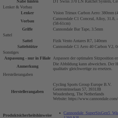
Nabe hinten
DT Swiss 370 LN Ratchet System, Ce
Lenker & Vorbau
Lenker
Vision Trimax Carbon Aero: 380mm (
Cannondale C1 Conceal, Alloy, 31.8
Vorbau
(58-61cm)
Griffe
Cannondale Bar Tape, 3.5mm
Sattel
Sattel
Fizik Vento Antares R7, 140mm
Sattelstütze
Cannondale C1 Aero 40 Carbon V2, 0m
Sonstiges
Anpassung - nur in Filiale
Anpassen der optimalen Sitzposition e
Die Abbildung kann abweichen. Der He
Anmerkung
qualitativ gleichwertige zu ersetzen.
Herstellerangaben
Cycling Sports Group Europe B.V.
Geeresteinselaan 57, 3931JB
Herstellerangaben
Woudenberg, The Netherlands
Website: https://www.cannondale.com/
Cannondale_SuperSixGen5_Wicht
Produktsicherheitshinweise
1260 KB