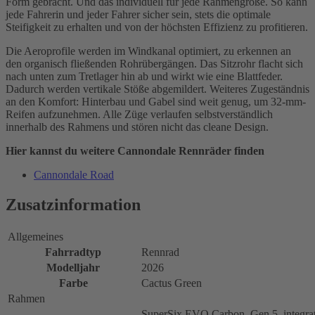
Form gebracht. Und das individuell für jede Rahmengröße. So kann
jede Fahrerin und jeder Fahrer sicher sein, stets die optimale
Steifigkeit zu erhalten und von der höchsten Effizienz zu profitieren.
Die Aeroprofile werden im Windkanal optimiert, zu erkennen an
den organisch fließenden Rohrübergängen. Das Sitzrohr flacht sich
nach unten zum Tretlager hin ab und wirkt wie eine Blattfeder.
Dadurch werden vertikale Stöße abgemildert. Weiteres Zugeständnis
an den Komfort: Hinterbau und Gabel sind weit genug, um 32-mm-
Reifen aufzunehmen. Alle Züge verlaufen selbstverständlich
innerhalb des Rahmens und stören nicht das cleane Design.
Hier kannst du weitere Cannondale Rennräder finden
Cannondale Road
Zusatzinformation
Allgemeines
Fahrradtyp
Rennrad
Modelljahr
2026
Farbe
Cactus Green
Rahmen
SuperSix EVO Carbon, Gen 5, integrat