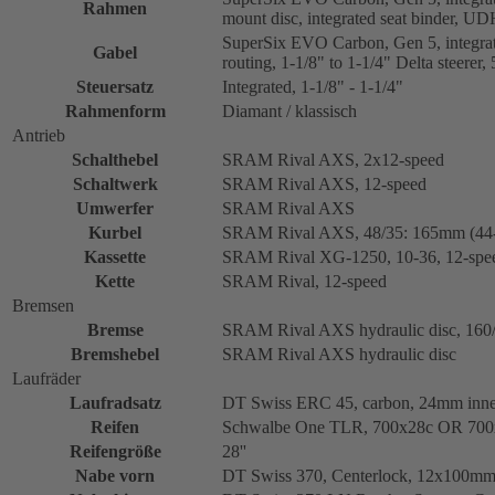
Rahmen
mount disc, integrated seat binder, U
SuperSix EVO Carbon, Gen 5, integrate
Gabel
routing, 1-1/8" to 1-1/4" Delta steere
Steuersatz
Integrated, 1-1/8" - 1-1/4"
Rahmenform
Diamant / klassisch
Antrieb
Schalthebel
SRAM Rival AXS, 2x12-speed
Schaltwerk
SRAM Rival AXS, 12-speed
Umwerfer
SRAM Rival AXS
Kurbel
SRAM Rival AXS, 48/35: 165mm (44-
Kassette
SRAM Rival XG-1250, 10-36, 12-spe
Kette
SRAM Rival, 12-speed
Bremsen
Bremse
SRAM Rival AXS hydraulic disc, 160
Bremshebel
SRAM Rival AXS hydraulic disc
Laufräder
Laufradsatz
DT Swiss ERC 45, carbon, 24mm inner
Reifen
Schwalbe One TLR, 700x28c OR 700x3
Reifengröße
28''
Nabe vorn
DT Swiss 370, Centerlock, 12x100m