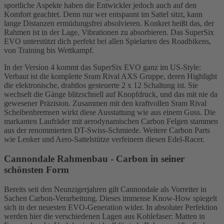
sportliche Aspekte haben die Entwickler jedoch auch auf den
Komfort geachtet. Denn nur wer entspannt im Sattel sitzt, kann
lange Distanzen ermüdungsfrei absolvieren. Konkret heißt das, der
Rahmen ist in der Lage, Vibrationen zu absorbieren. Das SuperSix
EVO unterstützt dich perfekt bei allen Spielarten des Roadbikens,
von Training bis Wettkampf.
In der Version 4 kommt das SuperSix EVO ganz im US-Style:
Verbaut ist die komplette Sram Rival AXS Gruppe, deren Highlight
die elektronische, drahtlos gesteuerte 2 x 12 Schaltung ist. Sie
wechselt die Gänge blitzschnell auf Knopfdruck, und das mit nie da
gewesener Präzision. Zusammen mit den kraftvollen Sram Rival
Scheibenbremsen wirkt diese Ausstattung wie aus einem Guss. Die
markanten Laufräder mit aerodynamischen Carbon Felgen stammen
aus der renommierten DT-Swiss-Schmiede. Weitere Carbon Parts
wie Lenker und Aero-Sattelstütze verfeinern diesen Edel-Racer.
Cannondale Rahmenbau - Carbon in seiner
schönsten Form
Bereits seit den Neunzigerjahren gilt Cannondale als Vorreiter in
Sachen Carbon-Verarbeitung. Dieses immense Know-How spiegelt
sich in der neuesten EVO-Generation wider. In absoluter Perfektion
werden hier die verschiedenen Lagen aus Kohlefaser: Matten in