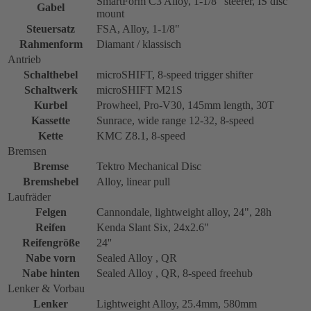
SmartForm C3 Alloy, 1-1/8" steerer, IS disc
Gabel
mount
Steuersatz
FSA, Alloy, 1-1/8"
Rahmenform
Diamant / klassisch
Antrieb
Schalthebel
microSHIFT, 8-speed trigger shifter
Schaltwerk
microSHIFT M21S
Kurbel
Prowheel, Pro-V30, 145mm length, 30T
Kassette
Sunrace, wide range 12-32, 8-speed
Kette
KMC Z8.1, 8-speed
Bremsen
Bremse
Tektro Mechanical Disc
Bremshebel
Alloy, linear pull
Laufräder
Felgen
Cannondale, lightweight alloy, 24", 28h
Reifen
Kenda Slant Six, 24x2.6"
Reifengröße
24''
Nabe vorn
Sealed Alloy , QR
Nabe hinten
Sealed Alloy , QR, 8-speed freehub
Lenker & Vorbau
Lenker
Lightweight Alloy, 25.4mm, 580mm