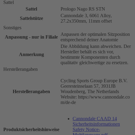
Sattel
Sattel
Prologo Nago RS STN
Cannondale 3, 6061 Alloy,
Sattelstütze
27.2x350mm, 11mm offset
Sonstiges
Anpassen der optimalen Sitzposition
Anpassung - nur in Filiale
entsprechend deiner Anatomie
Die Abbildung kann abweichen. Der
Hersteller behält es sich vor,
Anmerkung
bestimmte Komponenten durch
qualitativ gleichwertige zu ersetzen.
Herstellerangaben
Cycling Sports Group Europe B.V.
Geeresteinselaan 57, 3931JB
Herstellerangaben
Woudenberg, The Netherlands
Website: https://www.cannondale.co
m/de-de
Cannondale CAAD 14
Sicherheitsinformationen
Produktsicherheitshinweise
Safety Notice-
Multilanguage.pdf