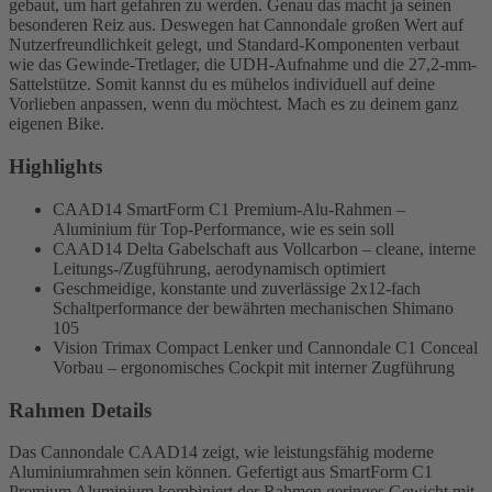
gebaut, um hart gefahren zu werden. Genau das macht ja seinen
besonderen Reiz aus. Deswegen hat Cannondale großen Wert auf
Nutzerfreundlichkeit gelegt, und Standard-Komponenten verbaut
wie das Gewinde-Tretlager, die UDH-Aufnahme und die 27,2-mm-
Sattelstütze. Somit kannst du es mühelos individuell auf deine
Vorlieben anpassen, wenn du möchtest. Mach es zu deinem ganz
eigenen Bike.
Highlights
CAAD14 SmartForm C1 Premium-Alu-Rahmen –
Aluminium für Top-Performance, wie es sein soll
CAAD14 Delta Gabelschaft aus Vollcarbon – cleane, interne
Leitungs-/Zugführung, aerodynamisch optimiert
Geschmeidige, konstante und zuverlässige 2x12-fach
Schaltperformance der bewährten mechanischen Shimano
105
Vision Trimax Compact Lenker und Cannondale C1 Conceal
Vorbau – ergonomisches Cockpit mit interner Zugführung
Rahmen Details
Das Cannondale CAAD14 zeigt, wie leistungsfähig moderne
Aluminiumrahmen sein können. Gefertigt aus SmartForm C1
Premium Aluminium kombiniert der Rahmen geringes Gewicht mit