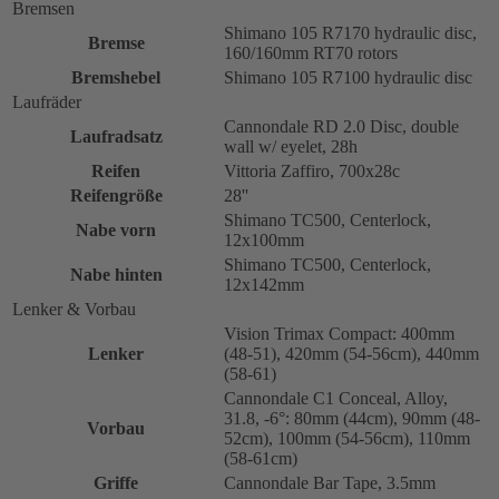
Bremsen
Shimano 105 R7170 hydraulic disc,
Bremse
160/160mm RT70 rotors
Bremshebel
Shimano 105 R7100 hydraulic disc
Laufräder
Cannondale RD 2.0 Disc, double
Laufradsatz
wall w/ eyelet, 28h
Reifen
Vittoria Zaffiro, 700x28c
Reifengröße
28''
Shimano TC500, Centerlock,
Nabe vorn
12x100mm
Shimano TC500, Centerlock,
Nabe hinten
12x142mm
Lenker & Vorbau
Vision Trimax Compact: 400mm
Lenker
(48-51), 420mm (54-56cm), 440mm
(58-61)
Cannondale C1 Conceal, Alloy,
31.8, -6°: 80mm (44cm), 90mm (48-
Vorbau
52cm), 100mm (54-56cm), 110mm
(58-61cm)
Griffe
Cannondale Bar Tape, 3.5mm