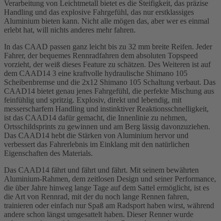
Verarbeitung von Leichtmetall bietet es die Steifigkeit, das präzise
Handling und das explosive Fahrgefühl, das nur erstklassiges
Aluminium bieten kann. Nicht alle mögen das, aber wer es einmal
erlebt hat, will nichts anderes mehr fahren.
In das CAAD passen ganz leicht bis zu 32 mm breite Reifen. Jeder
Fahrer, der bequemes Rennradfahren dem absoluten Topspeed
vorzieht, der weiß dieses Feature zu schätzen. Des Weiteren ist auf
dem CAAD14 3 eine kraftvolle hydraulische Shimano 105
Scheibenbremse und die 2x12 Shimano 105 Schaltung verbaut. Das
CAAD14 bietet genau jenes Fahrgefühl, die perfekte Mischung aus
feinfühlig und spritzig. Explosiv, direkt und lebendig, mit
messerscharfem Handling und instinktiver Reaktionsschnelligkeit,
ist das CAAD14 dafür gemacht, die Innenlinie zu nehmen,
Ortsschildsprints zu gewinnen und am Berg lässig davonzuziehen.
Das CAAD14 hebt die Stärken von Aluminium hervor und
verbessert das Fahrerlebnis im Einklang mit den natürlichen
Eigenschaften des Materials.
Das CAAD14 fährt und fährt und fährt. Mit seinem bewährten
Aluminium-Rahmen, dem zeitlosen Design und seiner Performance,
die über Jahre hinweg lange Tage auf dem Sattel ermöglicht, ist es
die Art von Rennrad, mit der du noch lange Rennen fahren,
trainieren oder einfach nur Spaß am Radsport haben wirst, während
andere schon längst umgesattelt haben. Dieser Renner wurde