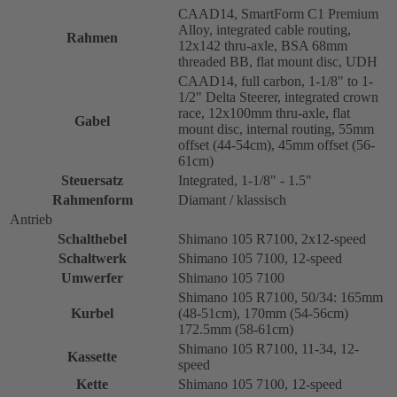
CAAD14, SmartForm C1 Premium
Alloy, integrated cable routing,
Rahmen
12x142 thru-axle, BSA 68mm
threaded BB, flat mount disc, UDH
CAAD14, full carbon, 1-1/8" to 1-
1/2" Delta Steerer, integrated crown
race, 12x100mm thru-axle, flat
Gabel
mount disc, internal routing, 55mm
offset (44-54cm), 45mm offset (56-
61cm)
Steuersatz
Integrated, 1-1/8" - 1.5"
Rahmenform
Diamant / klassisch
Antrieb
Schalthebel
Shimano 105 R7100, 2x12-speed
Schaltwerk
Shimano 105 7100, 12-speed
Umwerfer
Shimano 105 7100
Shimano 105 R7100, 50/34: 165mm
Kurbel
(48-51cm), 170mm (54-56cm)
172.5mm (58-61cm)
Shimano 105 R7100, 11-34, 12-
Kassette
speed
Kette
Shimano 105 7100, 12-speed