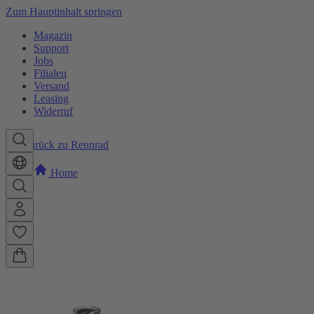
Zum Hauptinhalt springen
Magazin
Support
Jobs
Filialen
Versand
Leasing
Widerruf
Zurück zu Rennrad
Home