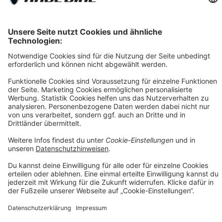
[2] Die dargestellten Leasingraten werden durch einen integrierten
Rechner der Smartfit GmbH auf Basis Ihrer Eingaben kalkuliert und
dienen ausschließlich der unverbindlichen Orientierung. Es handelt
sich nicht um ein verbindliches Angebot im rechtlichen Sinne. Die
tatsächliche Leasingrate kann insbesondere aufgrund von
Bonitätsprüfung, individuellen Vertragskonditionen, Gebühren
sowie etwaigen Zusatzleistungen abweichen. Maßgeblich sind
ausschließlich die Konditionen des jeweiligen Leasingvertrags
sowie die verbindliche Kalkulation des Leasinggebers.
[3] Leasing-Preis: Bei im Preis reduzierten Fahrrädern erheben wir
einen geringen Aufschlag von max. 5% auf den Angebotspreis.
Diesen Aufschlag berechnen wir aufgrund erhöhtem Aufwand und
Mehrkosten beim Leasing. Unser Aufschlag ist geringer als i.d.R. in
der Branche üblich. Bei nicht-reduzierten Fahrrädern entfällt dieser
Aufschlag. Rabattcodes können beim Leasing nicht angewendet
werden.