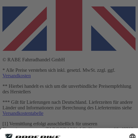
© RABE Fahrradhandel GmbH
* Alle Preise verstehen sich inkl. gesetzl. MwSt. zzgl. ggf.
Versandkosten
** Hierbei handelt es sich um die unverbindliche Preisempfehlung
des Herstellers
*** Gilt für Lieferungen nach Deutschland. Lieferzeiten für andere
Länder und Informationen zur Berechnung des Liefertermins siehe
Versandkostentabelle
[1] Vermittlung erfolgt ausschließlich für unseren
Finanzierungspartner: TARGOBANK AG, Kasernenstr. 10, 40213
Düsseldorf.