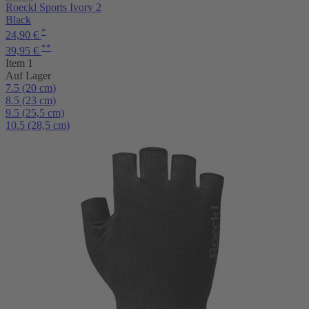
Roeckl Sports Ivory 2
Black
*
24,90 €
**
39,95 €
Item 1
Auf Lager
7.5 (20 cm)
8.5 (23 cm)
9.5 (25,5 cm)
10.5 (28,5 cm)