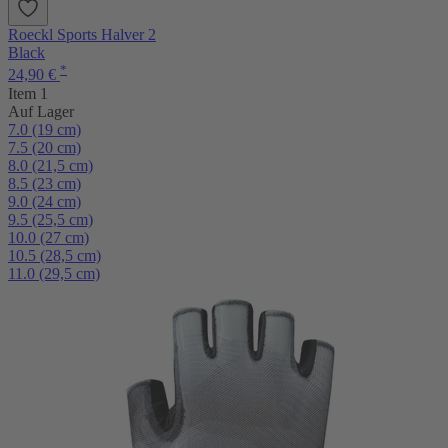
Roeckl Sports Halver 2
Black
*
24,90 €
Item 1
Auf Lager
7.0 (19 cm)
7.5 (20 cm)
8.0 (21,5 cm)
8.5 (23 cm)
9.0 (24 cm)
9.5 (25,5 cm)
10.0 (27 cm)
10.5 (28,5 cm)
11.0 (29,5 cm)