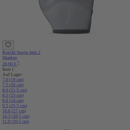
Roeckl Sports Istia 2
Shadow
*
28,90 €
Item 1
Auf Lager
7.0 (19 cm)
7.5 (20 cm)
8.0 (21,5 cm)
8.5 (23 cm)
9.0 (24 cm)
9.5 (25,5 cm)
10.0 (27 cm)
10.5 (28,5 cm)
11.0 (29,5 cm)