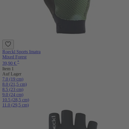
Roeckl Sports Imatra
Mixed Forest
*
39,90 €
Item 1
Auf Lager
7.0 (19 cm)
8.0 (21,5 cm)
8.5 (23 cm)
9.0 (24 cm)
10.5 (28,5 cm)
11.0 (29,5 cm)