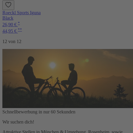
Roeckl Sports Iguna
Black
*
26,90 €
**
44,95 €
12 von 12
Schnellbewerbung in nur 60 Sekunden
Wir suchen dich!
Attraktive Stellen in München & Umgebung, Rosenheim, sowie