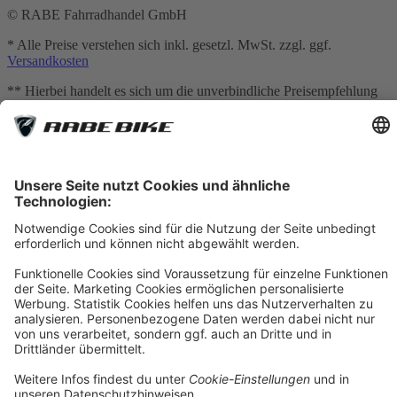
© RABE Fahrradhandel GmbH
* Alle Preise verstehen sich inkl. gesetzl. MwSt. zzgl. ggf.
Versandkosten
** Hierbei handelt es sich um die unverbindliche Preisempfehlung
des Herstellers
*** Gilt für Lieferungen nach Deutschland. Lieferzeiten für andere
Länder und Informationen zur Berechnung des Liefertermins siehe
Versandkostentabelle
[1] Vermittlung erfolgt ausschließlich für unseren
Finanzierungspartner: TARGOBANK AG, Kasernenstr. 10, 40213
Düsseldorf.
[2] Die dargestellten Leasingraten werden durch einen integrierten
Rechner der Smartfit GmbH auf Basis Ihrer Eingaben kalkuliert und
dienen ausschließlich der unverbindlichen Orientierung. Es handelt
sich nicht um ein verbindliches Angebot im rechtlichen Sinne. Die
tatsächliche Leasingrate kann insbesondere aufgrund von
Bonitätsprüfung, individuellen Vertragskonditionen, Gebühren
sowie etwaigen Zusatzleistungen abweichen. Maßgeblich sind
ausschließlich die Konditionen des jeweiligen Leasingvertrags
sowie die verbindliche Kalkulation des Leasinggebers.