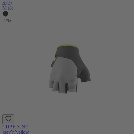
S (7)
M (8)
27%
CUBE X NF
grey´n´yellow