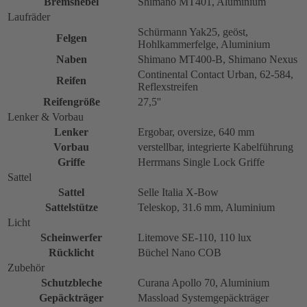
Bremshebel
Shimano MT401, Aluminium
Laufräder
Schürmann Yak25, geöst,
Felgen
Hohlkammerfelge, Aluminium
Naben
Shimano MT400-B, Shimano Nexus
Continental Contact Urban, 62-584,
Reifen
Reflexstreifen
Reifengröße
27,5''
Lenker & Vorbau
Lenker
Ergobar, oversize, 640 mm
Vorbau
verstellbar, integrierte Kabelführung
Griffe
Herrmans Single Lock Griffe
Sattel
Sattel
Selle Italia X-Bow
Sattelstütze
Teleskop, 31.6 mm, Aluminium
Licht
Scheinwerfer
Litemove SE-110, 110 lux
Rücklicht
Büchel Nano COB
Zubehör
Schutzbleche
Curana Apollo 70, Aluminium
Gepäckträger
Massload Systemgepäckträger