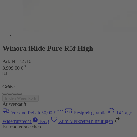
Winora iRide Pure R5f High
Art.-Nr. 72516
*
3.999,00 €
[1]
Größe
In den Warenkorb
Ausverkauft
***
Versand frei ab 50,00 €
Bestpreisgarantie
14 Tage
Widerrufsrecht
FAQ
Zum Merkzettel hinzufügen
Fahrrad vergleichen