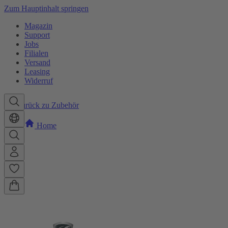
Zum Hauptinhalt springen
Magazin
Support
Jobs
Filialen
Versand
Leasing
Widerruf
Zurück zu Zubehör
Home