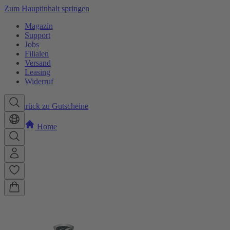
Zum Hauptinhalt springen
Magazin
Support
Jobs
Filialen
Versand
Leasing
Widerruf
Zurück zu Gutscheine
Home