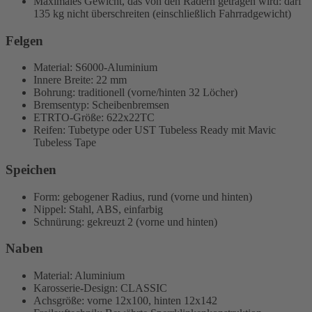
Maximales Gewicht, das von den Rädern getragen wird: darf
135 kg nicht überschreiten (einschließlich Fahrradgewicht)
Felgen
Material: S6000-Aluminium
Innere Breite: 22 mm
Bohrung: traditionell (vorne/hinten 32 Löcher)
Bremsentyp: Scheibenbremsen
ETRTO-Größe: 622x22TC
Reifen: Tubetype oder UST Tubeless Ready mit Mavic
Tubeless Tape
Speichen
Form: gebogener Radius, rund (vorne und hinten)
Nippel: Stahl, ABS, einfarbig
Schnürung: gekreuzt 2 (vorne und hinten)
Naben
Material: Aluminium
Karosserie-Design: CLASSIC
Achsgröße: vorne 12x100, hinten 12x142