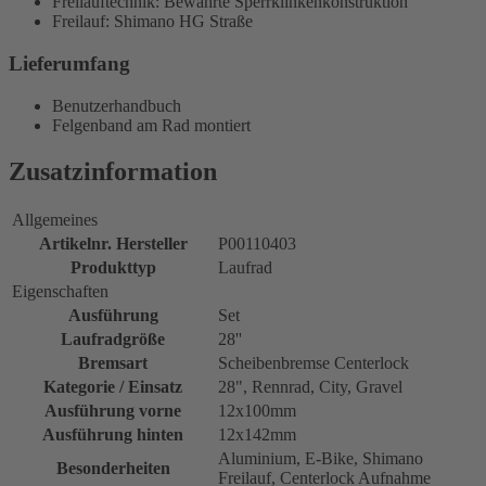
Freilauftechnik: Bewährte Sperrklinkenkonstruktion
Freilauf: Shimano HG Straße
Lieferumfang
Benutzerhandbuch
Felgenband am Rad montiert
Zusatzinformation
Allgemeines
Artikelnr. Hersteller
P00110403
Produkttyp
Laufrad
Eigenschaften
Ausführung
Set
Laufradgröße
28''
Bremsart
Scheibenbremse Centerlock
Kategorie / Einsatz
28", Rennrad, City, Gravel
Ausführung vorne
12x100mm
Ausführung hinten
12x142mm
Aluminium, E-Bike, Shimano
Besonderheiten
Freilauf, Centerlock Aufnahme