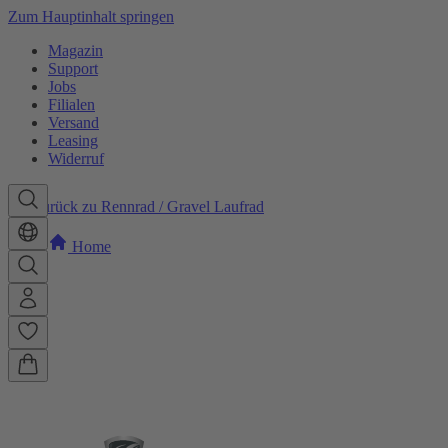
Zum Hauptinhalt springen
Magazin
Support
Jobs
Filialen
Versand
Leasing
Widerruf
Zurück zu Rennrad / Gravel Laufrad
Home