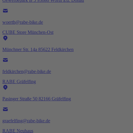
Gewerbepark B 5 93086 Wörth a.d. Donau
woerth@rabe-bike.de
CUBE Store München-Ost
Münchner Str. 14a 85622 Feldkirchen
feldkirchen@rabe-bike.de
RABE Gräfelfing
Pasinger Straße 50 82166 Gräfelfing
graefelfing@rabe-bike.de
RABE Neuhaus