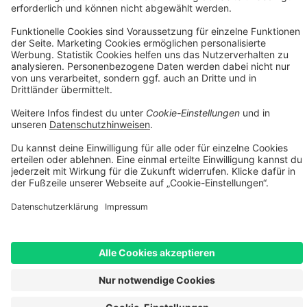
Finanzierungspartner: TARGOBANK AG, Kasernenstr. 10, 40213
Düsseldorf.
[2] Die dargestellten Leasingraten werden durch einen integrierten
Rechner der Smartfit GmbH auf Basis Ihrer Eingaben kalkuliert und
dienen ausschließlich der unverbindlichen Orientierung. Es handelt
sich nicht um ein verbindliches Angebot im rechtlichen Sinne. Die
tatsächliche Leasingrate kann insbesondere aufgrund von
Bonitätsprüfung, individuellen Vertragskonditionen, Gebühren
sowie etwaigen Zusatzleistungen abweichen. Maßgeblich sind
ausschließlich die Konditionen des jeweiligen Leasingvertrags
sowie die verbindliche Kalkulation des Leasinggebers.
[3] Leasing-Preis: Bei im Preis reduzierten Fahrrädern erheben wir
einen geringen Aufschlag von max. 5% auf den Angebotspreis.
Diesen Aufschlag berechnen wir aufgrund erhöhtem Aufwand und
Mehrkosten beim Leasing. Unser Aufschlag ist geringer als i.d.R. in
der Branche üblich. Bei nicht-reduzierten Fahrrädern entfällt dieser
Aufschlag. Rabattcodes können beim Leasing nicht angewendet
werden.