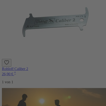
Rohloff Caliber 2
*
26,90 €
1 von 1