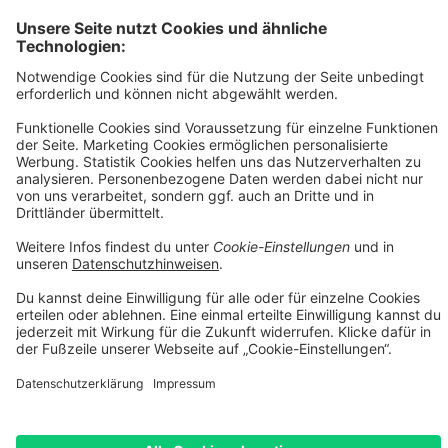
*** Gilt für Lieferungen nach Deutschland. Lieferzeiten für andere
Länder und Informationen zur Berechnung des Liefertermins siehe
Versandkostentabelle
[1] Vermittlung erfolgt ausschließlich für unseren
Finanzierungspartner: TARGOBANK AG, Kasernenstr. 10, 40213
Düsseldorf.
[2] Die dargestellten Leasingraten werden durch einen integrierten
Rechner der Smartfit GmbH auf Basis Ihrer Eingaben kalkuliert und
dienen ausschließlich der unverbindlichen Orientierung. Es handelt
sich nicht um ein verbindliches Angebot im rechtlichen Sinne. Die
tatsächliche Leasingrate kann insbesondere aufgrund von
Bonitätsprüfung, individuellen Vertragskonditionen, Gebühren
sowie etwaigen Zusatzleistungen abweichen. Maßgeblich sind
ausschließlich die Konditionen des jeweiligen Leasingvertrags
sowie die verbindliche Kalkulation des Leasinggebers.
[3] Leasing-Preis: Bei im Preis reduzierten Fahrrädern erheben wir
einen geringen Aufschlag von max. 5% auf den Angebotspreis.
Diesen Aufschlag berechnen wir aufgrund erhöhtem Aufwand und
Mehrkosten beim Leasing. Unser Aufschlag ist geringer als i.d.R. in
der Branche üblich. Bei nicht-reduzierten Fahrrädern entfällt dieser
Aufschlag. Rabattcodes können beim Leasing nicht angewendet