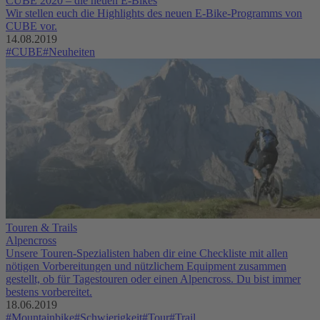
CUBE 2020 – die neuen E-Bikes
Wir stellen euch die Highlights des neuen E-Bike-Programms von
CUBE vor.
14.08.2019
#CUBE
#Neuheiten
Touren & Trails
Alpencross
Unsere Touren-Spezialisten haben dir eine Checkliste mit allen
nötigen Vorbereitungen und nützlichem Equipment zusammen
gestellt, ob für Tagestouren oder einen Alpencross. Du bist immer
bestens vorbereitet.
18.06.2019
#Mountainbike
#Schwierigkeit
#Tour
#Trail