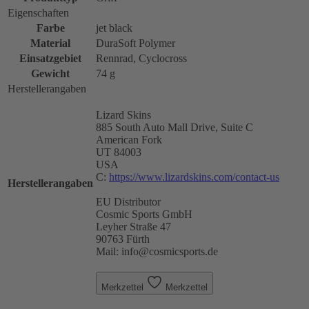
Eigenschaften
Farbe
jet black
Material
DuraSoft Polymer
Einsatzgebiet
Rennrad, Cyclocross
Gewicht
74 g
Herstellerangaben
Lizard Skins
885 South Auto Mall Drive, Suite C
American Fork
UT 84003
USA
C:
https://www.lizardskins.com/contact-us
Herstellerangaben
EU Distributor
Cosmic Sports GmbH
Leyher Straße 47
90763 Fürth
Mail: info@cosmicsports.de
Merkzettel
Merkzettel