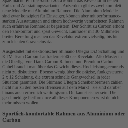
Spaß macht. Für die Saison 2026 kommt das Revelator in neuen
Farb- und Ausstattungsvarianten. Außerdem gibt es zwei komplett
neue Modelle mit Aluminium Rahmen. Die Aluminium Modelle
sind zwar konzipiert für Einsteiger, können aber mit performance-
starken Ausstattungen und einem hochwertig verarbeiteten Rahmen
auch erfahrene Rennradler begeistern. Der Schritt zu Carbon erhöht
den Fahrkomfort und spart Gewicht. Laufräder mit 30 Millimeter
breiter Bereifung machen das Revelator extrem vielseitig, bis hin
zum leichten Graveleinsatz.
Ausgestattet mit elektronischer Shimano Ultegra Di2 Schaltung und
KTM Team Carbon Laufrädern stößt das Revelator Alto Master in
die Oberliga vor. Dank Carbon Rahmen und Premium Carbon
Gabel braucht man über das Gewicht dieses Hochleistungsrennrads
nicht zu diskutieren. Ebenso wenig über die präzise, funkgesteuerte
2 x 12 Schaltung, die extrem schnelle Gangwechsel in jeder
Situation garantiert. Die Shimano Ultegra Scheibenbremsen zählen
nicht nur zu den besten Bremsen auf dem Markt - sie sind darüber
hinaus auch erfreulich wartungsarm. Du kannst sicher sein: Die
geschmeidige Performance all dieser Komponenten wirst du nicht
mehr missen wollen.
Sportlich-komfortable Rahmen aus Aluminium oder
Carbon