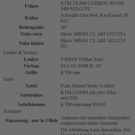
KTM TEAM CARBON ROAD
Felgen
24H 622x22TC
Schwalbe One Perf. RaceGuard 30-
Reifen
622
Reifengröße
28''
Nabe vorn
Mavic MR801 CL 24H 110/12TA
Mavic MR801 CL 24H 142/12TA
Nabe hinten
HG
Lenker & Vorbau
Lenker
VISION TriMax Aero
Vorbau
FSA NS SMR-II -10°
Griffe
KTM tape
Sattel
Sattel
Fizik Antares Vento S-Alloy
KTM COMPLink zero Alloy
Sattelstütze
aero/350
Sattelklemme
KTM seatclamp R3920
Sonstiges
Anpassen der optimalen Sitzposition
Anpassung - nur in Filiale
entsprechend deiner Anatomie
Die Abbildung kann abweichen. Der