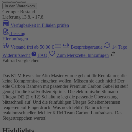
In den Warenkorb
Geringer Bestand
Lieferung 13.8. - 17.8.
Verfügbarkeit in Filialen prüfen
Leasing
Hier anfragen
***
Versand frei ab 50,00 €
Bestpreisgarantie
14 Tage
Widerrufsrecht
FAQ
Zum Merkzettel hinzufügen
Fahrrad vergleichen
Das KTM Revelator Alto Master wurde gebaut für Rennfahrer, die
keine Kompromisse eingehen wollen. Müssen sie auch nicht! Der
edle Carbon Rahmen mit passender Premium Carbon Gabel ist steif
genug für die kraftvollsten Sprints. Die elektronische Shimano
Ultegra Di2 (2 x 12) Schaltung legt die passende Übersetzung
blitzschnell auf. Und die feinfühligen Ultegra Scheibenbremsen
reagieren auf Fingerdruck. Was noch fehlt? Natürlich ein
reaktionsschneller, leichter KTM Team Carbon Laufradsatz. Das
Siegertreppchen wartet!
Highlights