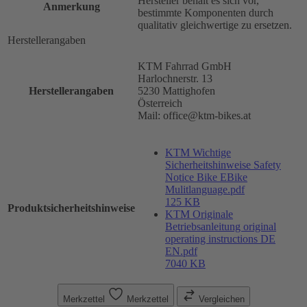
Hersteller behält es sich vor,
Anmerkung
bestimmte Komponenten durch
qualitativ gleichwertige zu ersetzen.
Herstellerangaben
KTM Fahrrad GmbH
Harlochnerstr. 13
Herstellerangaben
5230 Mattighofen
Österreich
Mail: office@ktm-bikes.at
KTM Wichtige
Sicherheitshinweise Safety
Notice Bike EBike
Mulitlanguage.pdf
125 KB
Produktsicherheitshinweise
KTM Originale
Betriebsanleitung original
operating instructions DE
EN.pdf
7040 KB
Merkzettel
Merkzettel
Vergleichen