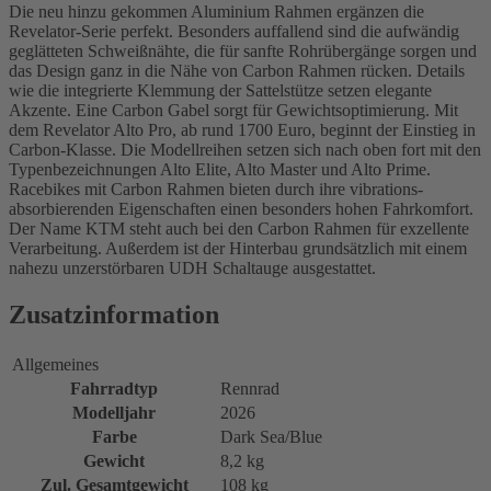
Die neu hinzu gekommen Aluminium Rahmen ergänzen die
Revelator-Serie perfekt. Besonders auffallend sind die aufwändig
geglätteten Schweißnähte, die für sanfte Rohrübergänge sorgen und
das Design ganz in die Nähe von Carbon Rahmen rücken. Details
wie die integrierte Klemmung der Sattelstütze setzen elegante
Akzente. Eine Carbon Gabel sorgt für Gewichtsoptimierung. Mit
dem Revelator Alto Pro, ab rund 1700 Euro, beginnt der Einstieg in
Carbon-Klasse. Die Modellreihen setzen sich nach oben fort mit den
Typenbezeichnungen Alto Elite, Alto Master und Alto Prime.
Racebikes mit Carbon Rahmen bieten durch ihre vibrations-
absorbierenden Eigenschaften einen besonders hohen Fahrkomfort.
Der Name KTM steht auch bei den Carbon Rahmen für exzellente
Verarbeitung. Außerdem ist der Hinterbau grundsätzlich mit einem
nahezu unzerstörbaren UDH Schaltauge ausgestattet.
Zusatzinformation
Allgemeines
Fahrradtyp
Rennrad
Modelljahr
2026
Farbe
Dark Sea/Blue
Gewicht
8,2 kg
Zul. Gesamtgewicht
108 kg