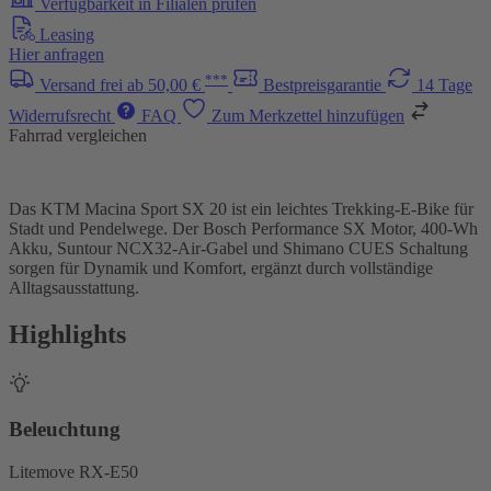
Verfügbarkeit in Filialen prüfen
Leasing
Hier anfragen
***
Versand frei ab 50,00 €
Bestpreisgarantie
14 Tage
Widerrufsrecht
FAQ
Zum Merkzettel hinzufügen
Fahrrad vergleichen
Das KTM Macina Sport SX 20 ist ein leichtes Trekking-E-Bike für
Stadt und Pendelwege. Der Bosch Performance SX Motor, 400-Wh
Akku, Suntour NCX32-Air-Gabel und Shimano CUES Schaltung
sorgen für Dynamik und Komfort, ergänzt durch vollständige
Alltagsausstattung.
Highlights
Beleuchtung
Litemove RX-E50