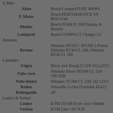
E-Bike
Akku
Bosch CompactTUBE 400Wh
Bosch PERFORMANCE SX
E-Motor
BDU3144
Bosch PURION 200 Display &
Display
Remote
Ladegerät
Bosch COMPACT Charger 2A
Bremsen
Shimano MT201 / MT200 2-Piston,
Bremse
Shimano RT30 CL 180, Shimano
RT30 CL 160
Laufräder
Felgen
Black Jack Ready25 32H 622x25TC
Shimano Deore M5100 CL 32H
Nabe vorn
100-5QR
Nabe hinten
Shimano TC500 CL 32H 142-12TA
Reifen
Schwalbe G-One Overland 45-622
Reifengröße
28''
Lenker & Vorbau
Lenker
KTM TEAM II low rizer 640mm
Vorbau
KTM Line +20° ICR