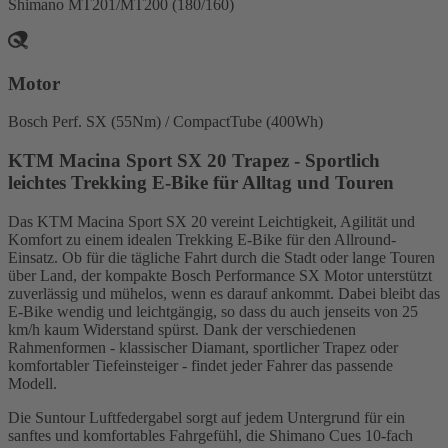
Shimano MT201/MT200 (180/160)
Motor
Bosch Perf. SX (55Nm) / CompactTube (400Wh)
KTM Macina Sport SX 20 Trapez - Sportlich
leichtes Trekking E-Bike für Alltag und Touren
Das KTM Macina Sport SX 20 vereint Leichtigkeit, Agilität und
Komfort zu einem idealen Trekking E-Bike für den Allround-
Einsatz. Ob für die tägliche Fahrt durch die Stadt oder lange Touren
über Land, der kompakte Bosch Performance SX Motor unterstützt
zuverlässig und mühelos, wenn es darauf ankommt. Dabei bleibt das
E-Bike wendig und leichtgängig, so dass du auch jenseits von 25
km/h kaum Widerstand spürst. Dank der verschiedenen
Rahmenformen - klassischer Diamant, sportlicher Trapez oder
komfortabler Tiefeinsteiger - findet jeder Fahrer das passende
Modell.
Die Suntour Luftfedergabel sorgt auf jedem Untergrund für ein
sanftes und komfortables Fahrgefühl, die Shimano Cues 10-fach