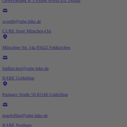
Gewerbepark B 5 93086 Wörth a.d. Donau
woerth@rabe-bike.de
CUBE Store München-Ost
Münchner Str. 14a 85622 Feldkirchen
feldkirchen@rabe-bike.de
RABE Gräfelfing
Pasinger Straße 50 82166 Gräfelfing
graefelfing@rabe-bike.de
RABE Neuhaus