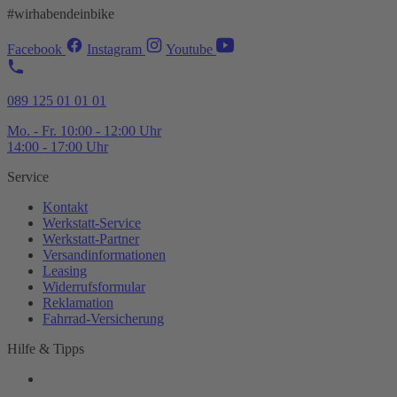
#wirhabendeinbike
Facebook
Instagram
Youtube
089 125 01 01 01
Mo. - Fr. 10:00 - 12:00 Uhr
14:00 - 17:00 Uhr
Service
Kontakt
Werkstatt-
Service
Werkstatt-
Partner
Versandinformationen
Leasing
Widerrufsformular
Reklamation
Fahrrad-
Versicherung
Hilfe & Tipps