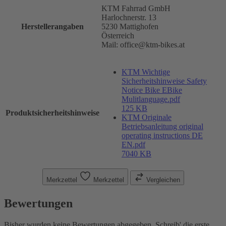
KTM Fahrrad GmbH
Harlochnerstr. 13
Herstellerangaben
5230 Mattighofen
Österreich
Mail: office@ktm-bikes.at
KTM Wichtige
Sicherheitshinweise Safety
Notice Bike EBike
Mulitlanguage.pdf
125 KB
Produktsicherheitshinweise
KTM Originale
Betriebsanleitung original
operating instructions DE
EN.pdf
7040 KB
Merkzettel
Merkzettel
Vergleichen
Bewertungen
Bisher wurden keine Bewertungen abgegeben. Schreib' die erste