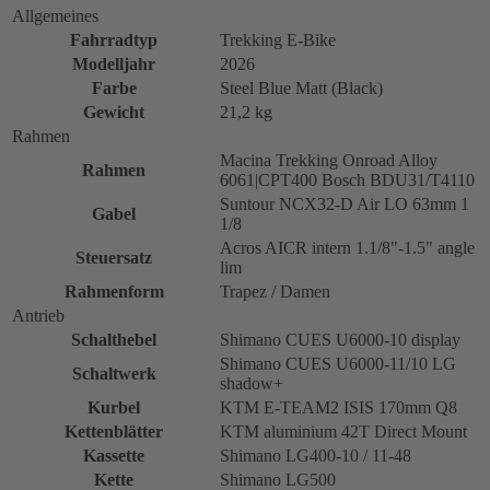
Allgemeines
Fahrradtyp
Trekking E-Bike
Modelljahr
2026
Farbe
Steel Blue Matt (Black)
Gewicht
21,2 kg
Rahmen
Macina Trekking Onroad Alloy
Rahmen
6061|CPT400 Bosch BDU31/T4110
Suntour NCX32-D Air LO 63mm 1
Gabel
1/8
Acros AICR intern 1.1/8"-1.5" angle
Steuersatz
lim
Rahmenform
Trapez / Damen
Antrieb
Schalthebel
Shimano CUES U6000-10 display
Shimano CUES U6000-11/10 LG
Schaltwerk
shadow+
Kurbel
KTM E-TEAM2 ISIS 170mm Q8
Kettenblätter
KTM aluminium 42T Direct Mount
Kassette
Shimano LG400-10 / 11-48
Kette
Shimano LG500