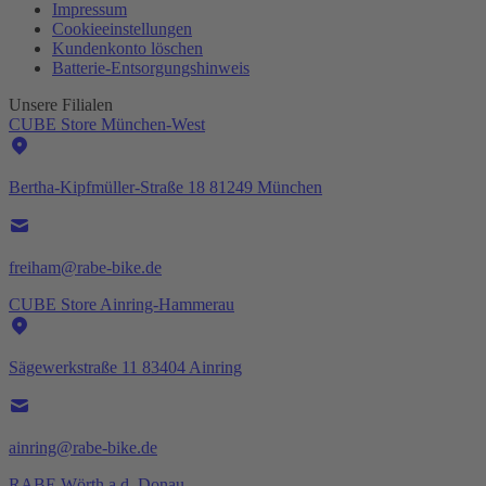
Impressum
Cookieeinstellungen
Kundenkonto löschen
Batterie-
Entsorgungshinweis
Unsere Filialen
CUBE Store München-West
Bertha-Kipfmüller-Straße 18 81249 München
freiham@rabe-bike.de
CUBE Store Ainring-Hammerau
Sägewerkstraße 11 83404 Ainring
ainring@rabe-bike.de
RABE Wörth a.d. Donau