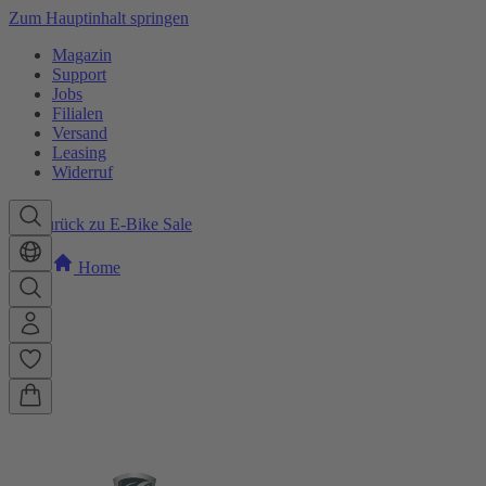
Zum Hauptinhalt springen
Magazin
Support
Jobs
Filialen
Versand
Leasing
Widerruf
Zurück zu E-Bike Sale
Home