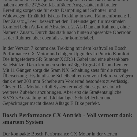
haben aber die 27,5-Zoll-Laufräder. Ausgestattet mit breiter
Bereifung sorgen sie für extra Dämpfung auf Schotter- und
Waldwegen. Erhältlich ist das Trekking in zwei Rahmenformen: 1.
Der Zusatz „Low“ bezeichnet den Tiefeinsteiger, für maximalen
Komfort beim Auf- und Absteigen. 2. Als Diamant Rahmen, ohne
Namens-Zusatz. Durch das stark nach hinten abgesenkte Oberrohr
ist der Rahmen aber ebenfalls sehr komfortabel.
In der Version 7 kommt das Trekking mit dem kraftvollen Bosch
Performance CX Motor und einigen Upgrades in Puncto Komfort:
Die luftgefederte SR Suntour XCR34 Gabel und eine absenkbare
Sattelstütze. Dazu kommen serienmäßige Ergo-Griffe am Lenker.
Mit 11 Gängen sorgt die Sram NX Schaltung stets für die richtige
Übersetzung. Hydraulische Scheibenbremsen von Tektro verzögern
dank einer 203-mm-Scheibe am Vorderrad besonders zuverlässig.
Clever: Das Modular Rail System ermöglicht es, ganz einfach
weiteres Zubehör anzubringen. Aber erst die Straßentaugliche
StVZO-Ausstattung mit Lichtanlage, Schutzblechen und
Gepäckträger macht dieses Alltags-E-Bike perfekt.
Bosch Performance CX Antrieb - Voll vernetzt dank
smartem System
Der kompakte Bosch Performance CX Motor in der vierten