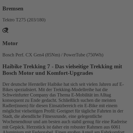
Bremsen
Tektro T275 (203/180)
Motor
Bosch Perf. CX Gen4 (85Nm) / PowerTube (750Wh)
Haibike Trekking 7 - Das vielseitige Trekking mit
Bosch Motor und Komfort-Upgrades
Der deutsche Hersteller Haibike hat sich seit vielen Jahren auf E-
Bikes spezialisiert. Mit der Trekking-Modellreihe hat die
Schweinfurter Company das Thema E-Mobilität im Alltag
konsequent zu Ende gedacht. Schließlich suchen die meisten
Radler(innen) für diesen Einsatzbereich ein E-Bike mit einem
möglichst vielseitigen Profil: Geeignet für tägliche Fahrten in der
Stadt, die abendliche Fitnessrunde, eine gelegentliche
Wochenendtour und am besten auch stabil genug für eine Radreise
mit Gepäck. Herzstück ist daher ein robuster Rahmen aus 6061
Aluminium mit Federgabel. Einen großen Anteil am Fahrkomfort