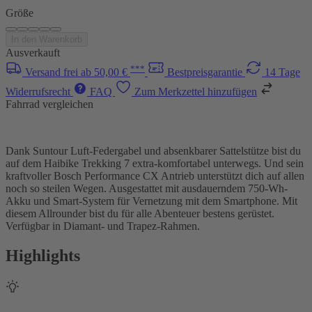
Größe
In den Warenkorb
Ausverkauft
***
Versand frei ab 50,00 €
Bestpreisgarantie
14 Tage
Widerrufsrecht
FAQ
Zum Merkzettel hinzufügen
Fahrrad vergleichen
Dank Suntour Luft-Federgabel und absenkbarer Sattelstütze bist du
auf dem Haibike Trekking 7 extra-komfortabel unterwegs. Und sein
kraftvoller Bosch Performance CX Antrieb unterstützt dich auf allen
noch so steilen Wegen. Ausgestattet mit ausdauerndem 750-Wh-
Akku und Smart-System für Vernetzung mit dem Smartphone. Mit
diesem Allrounder bist du für alle Abenteuer bestens gerüstet.
Verfügbar in Diamant- und Trapez-Rahmen.
Highlights