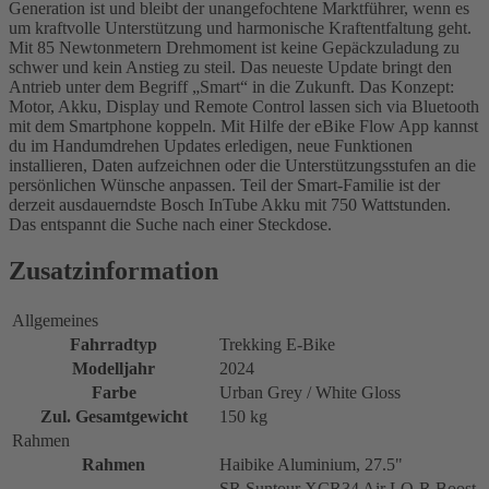
Generation ist und bleibt der unangefochtene Marktführer, wenn es
um kraftvolle Unterstützung und harmonische Kraftentfaltung geht.
Mit 85 Newtonmetern Drehmoment ist keine Gepäckzuladung zu
schwer und kein Anstieg zu steil. Das neueste Update bringt den
Antrieb unter dem Begriff „Smart“ in die Zukunft. Das Konzept:
Motor, Akku, Display und Remote Control lassen sich via Bluetooth
mit dem Smartphone koppeln. Mit Hilfe der eBike Flow App kannst
du im Handumdrehen Updates erledigen, neue Funktionen
installieren, Daten aufzeichnen oder die Unterstützungsstufen an die
persönlichen Wünsche anpassen. Teil der Smart-Familie ist der
derzeit ausdauerndste Bosch InTube Akku mit 750 Wattstunden.
Das entspannt die Suche nach einer Steckdose.
Zusatzinformation
Allgemeines
Fahrradtyp
Trekking E-Bike
Modelljahr
2024
Farbe
Urban Grey / White Gloss
Zul. Gesamtgewicht
150 kg
Rahmen
Rahmen
Haibike Aluminium, 27.5"
SR Suntour XCR34 Air LO-R Boost