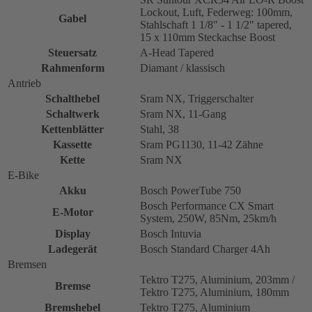
Lockout, Luft, Federweg: 100mm,
Gabel
Stahlschaft 1 1/8" - 1 1/2" tapered,
15 x 110mm Steckachse Boost
Steuersatz
A-Head Tapered
Rahmenform
Diamant / klassisch
Antrieb
Schalthebel
Sram NX, Triggerschalter
Schaltwerk
Sram NX, 11-Gang
Kettenblätter
Stahl, 38
Kassette
Sram PG1130, 11-42 Zähne
Kette
Sram NX
E-Bike
Akku
Bosch PowerTube 750
Bosch Performance CX Smart
E-Motor
System, 250W, 85Nm, 25km/h
Display
Bosch Intuvia
Ladegerät
Bosch Standard Charger 4Ah
Bremsen
Tektro T275, Aluminium, 203mm /
Bremse
Tektro T275, Aluminium, 180mm
Bremshebel
Tektro T275, Aluminium