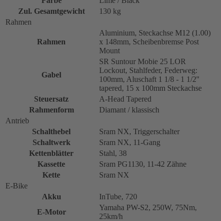
Farbe
Lime / Black
Zul. Gesamtgewicht
130 kg
Rahmen
Aluminium, Steckachse M12 (1.00)
Rahmen
x 148mm, Scheibenbremse Post
Mount
SR Suntour Mobie 25 LOR
Lockout, Stahlfeder, Federweg:
Gabel
100mm, Aluschaft 1 1/8 - 1 1/2''
tapered, 15 x 100mm Steckachse
Steuersatz
A-Head Tapered
Rahmenform
Diamant / klassisch
Antrieb
Schalthebel
Sram NX, Triggerschalter
Schaltwerk
Sram NX, 11-Gang
Kettenblätter
Stahl, 38
Kassette
Sram PG1130, 11-42 Zähne
Kette
Sram NX
E-Bike
Akku
InTube, 720
Yamaha PW-S2, 250W, 75Nm,
E-Motor
25km/h