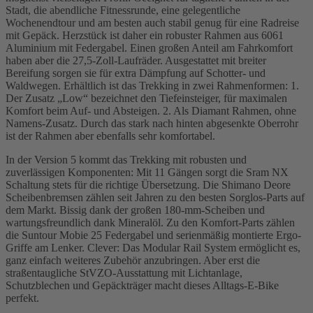
Stadt, die abendliche Fitnessrunde, eine gelegentliche
Wochenendtour und am besten auch stabil genug für eine Radreise
mit Gepäck. Herzstück ist daher ein robuster Rahmen aus 6061
Aluminium mit Federgabel. Einen großen Anteil am Fahrkomfort
haben aber die 27,5-Zoll-Laufräder. Ausgestattet mit breiter
Bereifung sorgen sie für extra Dämpfung auf Schotter- und
Waldwegen. Erhältlich ist das Trekking in zwei Rahmenformen: 1.
Der Zusatz „Low“ bezeichnet den Tiefeinsteiger, für maximalen
Komfort beim Auf- und Absteigen. 2. Als Diamant Rahmen, ohne
Namens-Zusatz. Durch das stark nach hinten abgesenkte Oberrohr
ist der Rahmen aber ebenfalls sehr komfortabel.
In der Version 5 kommt das Trekking mit robusten und
zuverlässigen Komponenten: Mit 11 Gängen sorgt die Sram NX
Schaltung stets für die richtige Übersetzung. Die Shimano Deore
Scheibenbremsen zählen seit Jahren zu den besten Sorglos-Parts auf
dem Markt. Bissig dank der großen 180-mm-Scheiben und
wartungsfreundlich dank Mineralöl. Zu den Komfort-Parts zählen
die Suntour Mobie 25 Federgabel und serienmäßig montierte Ergo-
Griffe am Lenker. Clever: Das Modular Rail System ermöglicht es,
ganz einfach weiteres Zubehör anzubringen. Aber erst die
straßentaugliche StVZO-Ausstattung mit Lichtanlage,
Schutzblechen und Gepäckträger macht dieses Alltags-E-Bike
perfekt.