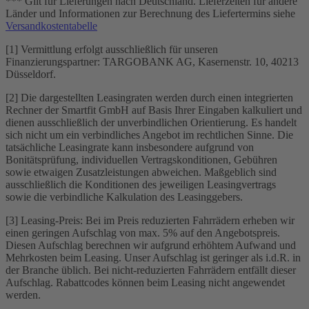
*** Gilt für Lieferungen nach Deutschland. Lieferzeiten für andere
Länder und Informationen zur Berechnung des Liefertermins siehe
Versandkostentabelle
[1] Vermittlung erfolgt ausschließlich für unseren
Finanzierungspartner: TARGOBANK AG, Kasernenstr. 10, 40213
Düsseldorf.
[2] Die dargestellten Leasingraten werden durch einen integrierten
Rechner der Smartfit GmbH auf Basis Ihrer Eingaben kalkuliert und
dienen ausschließlich der unverbindlichen Orientierung. Es handelt
sich nicht um ein verbindliches Angebot im rechtlichen Sinne. Die
tatsächliche Leasingrate kann insbesondere aufgrund von
Bonitätsprüfung, individuellen Vertragskonditionen, Gebühren
sowie etwaigen Zusatzleistungen abweichen. Maßgeblich sind
ausschließlich die Konditionen des jeweiligen Leasingvertrags
sowie die verbindliche Kalkulation des Leasinggebers.
[3] Leasing-Preis: Bei im Preis reduzierten Fahrrädern erheben wir
einen geringen Aufschlag von max. 5% auf den Angebotspreis.
Diesen Aufschlag berechnen wir aufgrund erhöhtem Aufwand und
Mehrkosten beim Leasing. Unser Aufschlag ist geringer als i.d.R. in
der Branche üblich. Bei nicht-reduzierten Fahrrädern entfällt dieser
Aufschlag. Rabattcodes können beim Leasing nicht angewendet
werden.