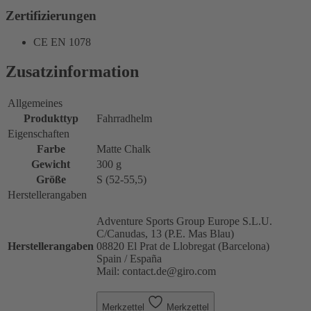
Zertifizierungen
CE EN 1078
Zusatzinformation
Allgemeines
Produkttyp
Fahrradhelm
Eigenschaften
Farbe
Matte Chalk
Gewicht
300 g
Größe
S (52-55,5)
Herstellerangaben
Adventure Sports Group Europe S.L.U.
C/Canudas, 13 (P.E. Mas Blau)
Herstellerangaben
08820 El Prat de Llobregat (Barcelona)
Spain / España
Mail: contact.de@giro.com
Merkzettel
Merkzettel