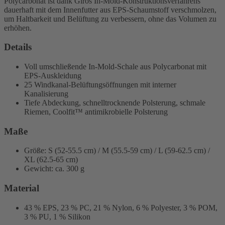
Polycarbonat ist dank Giros In-Mold-Konstruktionsverfahrens
dauerhaft mit dem Innenfutter aus EPS-Schaumstoff verschmolzen,
um Haltbarkeit und Belüftung zu verbessern, ohne das Volumen zu
erhöhen.
Details
Voll umschließende In-Mold-Schale aus Polycarbonat mit
EPS-Auskleidung
25 Windkanal-Belüftungsöffnungen mit interner
Kanalisierung
Tiefe Abdeckung, schnelltrocknende Polsterung, schmale
Riemen, Coolfit™ antimikrobielle Polsterung
Maße
Größe: S (52-55.5 cm) / M (55.5-59 cm) / L (59-62.5 cm) /
XL (62.5-65 cm)
Gewicht: ca. 300 g
Material
43 % EPS, 23 % PC, 21 % Nylon, 6 % Polyester, 3 % POM,
3 % PU, 1 % Silikon