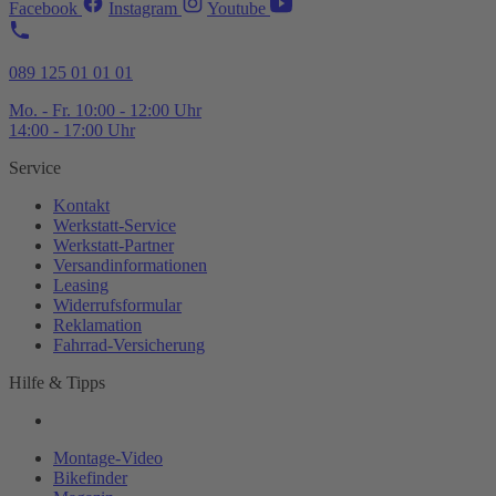
Facebook
Instagram
Youtube
089 125 01 01 01
Mo. - Fr. 10:00 - 12:00 Uhr
14:00 - 17:00 Uhr
Service
Kontakt
Werkstatt-
Service
Werkstatt-
Partner
Versandinformationen
Leasing
Widerrufsformular
Reklamation
Fahrrad-
Versicherung
Hilfe & Tipps
Montage-
Video
Bikefinder