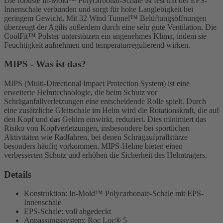
Die robuste In-Mold™ Polycarbonat-Schale ist fest mit der EPS-
Innenschale verbunden und sorgt für hohe Langlebigkeit bei
geringem Gewicht. Mit 32 Wind Tunnel™ Belüftungsöffnungen
überzeugt der Agilis außerdem durch eine sehr gute Ventilation. Die
CoolFit™ Polster unterstützen ein angenehmes Klima, indem sie
Feuchtigkeit aufnehmen und temperaturregulierend wirken.
MIPS - Was ist das?
MIPS (Multi-Directional Impact Protection System) ist eine
erweiterte Helmtechnologie, die beim Schutz vor
Schräganfallverletzungen eine entscheidende Rolle spielt. Durch
eine zusätzliche Gleitschale im Helm wird die Rotationskraft, die auf
den Kopf und das Gehirn einwirkt, reduziert. Dies minimiert das
Risiko von Kopfverletzungen, insbesondere bei sportlichen
Aktivitäten wie Radfahren, bei denen Schrägaufprallstürze
besonders häufig vorkommen. MIPS-Helme bieten einen
verbesserten Schutz und erhöhen die Sicherheit des Helmträgers.
Details
Konstruktion: In-Mold™ Polycarbonate-Schale mit EPS-
Innenschale
EPS-Schale: voll abgedeckt
Anpassungssystem: Roc Loc® 5