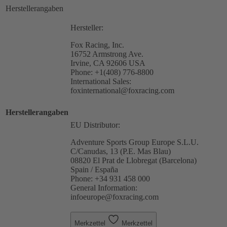
Herstellerangaben
Hersteller:
Fox Racing, Inc.
16752 Armstrong Ave.
Irvine, CA 92606 USA
Phone: +1(408) 776-8800
International Sales:
foxinternational@foxracing.com
Herstellerangaben
EU Distributor:
Adventure Sports Group Europe S.L.U.
C/Canudas, 13 (P.E. Mas Blau)
08820 El Prat de Llobregat (Barcelona)
Spain / España
Phone: +34 931 458 000
General Information:
infoeurope@foxracing.com
Merkzettel
Merkzettel