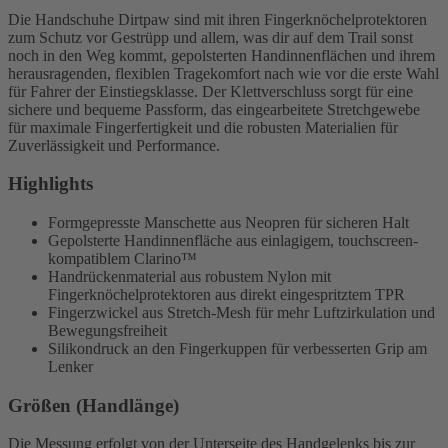
Die Handschuhe Dirtpaw sind mit ihren Fingerknöchelprotektoren
zum Schutz vor Gestrüpp und allem, was dir auf dem Trail sonst
noch in den Weg kommt, gepolsterten Handinnenflächen und ihrem
herausragenden, flexiblen Tragekomfort nach wie vor die erste Wahl
für Fahrer der Einstiegsklasse. Der Klettverschluss sorgt für eine
sichere und bequeme Passform, das eingearbeitete Stretchgewebe
für maximale Fingerfertigkeit und die robusten Materialien für
Zuverlässigkeit und Performance.
Highlights
Formgepresste Manschette aus Neopren für sicheren Halt
Gepolsterte Handinnenfläche aus einlagigem, touchscreen-
kompatiblem Clarino™
Handrückenmaterial aus robustem Nylon mit
Fingerknöchelprotektoren aus direkt eingespritztem TPR
Fingerzwickel aus Stretch-Mesh für mehr Luftzirkulation und
Bewegungsfreiheit
Silikondruck an den Fingerkuppen für verbesserten Grip am
Lenker
Größen (Handlänge)
Die Messung erfolgt von der Unterseite des Handgelenks bis zur