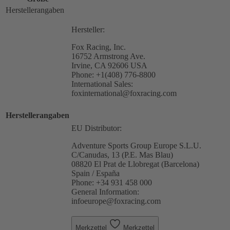
Herstellerangaben
Hersteller:
Fox Racing, Inc.
16752 Armstrong Ave.
Irvine, CA 92606 USA
Phone: +1(408) 776-8800
International Sales:
foxinternational@foxracing.com
Herstellerangaben
EU Distributor:
Adventure Sports Group Europe S.L.U.
C/Canudas, 13 (P.E. Mas Blau)
08820 El Prat de Llobregat (Barcelona)
Spain / España
Phone: +34 931 458 000
General Information:
infoeurope@foxracing.com
Merkzettel
Merkzettel