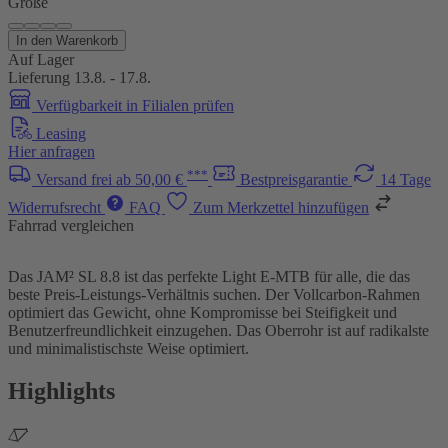
Größe
In den Warenkorb
Auf Lager
Lieferung 13.8. - 17.8.
Verfügbarkeit in Filialen prüfen
Leasing
Hier anfragen
***
Versand frei ab 50,00 €
Bestpreisgarantie
14 Tage
Widerrufsrecht
FAQ
Zum Merkzettel hinzufügen
Fahrrad vergleichen
Das JAM² SL 8.8 ist das perfekte Light E-MTB für alle, die das
beste Preis-Leistungs-Verhältnis suchen. Der Vollcarbon-Rahmen
optimiert das Gewicht, ohne Kompromisse bei Steifigkeit und
Benutzerfreundlichkeit einzugehen. Das Oberrohr ist auf radikalste
und minimalistischste Weise optimiert.
Highlights