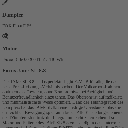
Dämpfer
FOX Float DPS
Motor
Fazua Ride 60 (60 Nm) / 430 Wh
Focus Jam² SL 8.8
Das JAM² SL 8.8 ist das perfekte Light E-MTB für alle, die das
beste Preis-Leistungs-Verhältnis suchen. Der Vollcarbon-Rahmen
optimiert das Gewicht, ohne Kompromisse bei Steifigkeit und
Benutzerfreundlichkeit einzugehen. Das Oberrohr ist auf radikalste
und minimalistischste Weise optimiert. Dank der Teilintegration des
Dämpfers hat das JAM² SL 8.8 eine niedrige Überstandshöhe, die
dir reichlich Bewegungsspielraum bietet. Alle Einstellungselemente
des Dämpfers sind trotz der Integration leicht zu erreichen. Da
Motor und Batterie des JAM² SL 8.8 vollständig in das Unterrohr
integriert sind, fährt sich dieses E-MTB nicht nur wie ein Pure Bike,