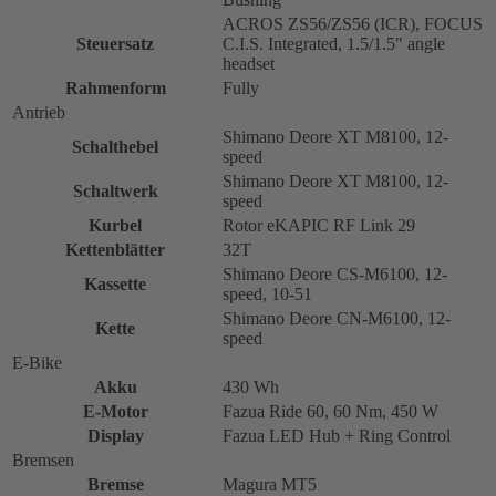
ACROS ZS56/ZS56 (ICR), FOCUS
Steuersatz
C.I.S. Integrated, 1.5/1.5" angle
headset
Rahmenform
Fully
Antrieb
Shimano Deore XT M8100, 12-
Schalthebel
speed
Shimano Deore XT M8100, 12-
Schaltwerk
speed
Kurbel
Rotor eKAPIC RF Link 29
Kettenblätter
32T
Shimano Deore CS-M6100, 12-
Kassette
speed, 10-51
Shimano Deore CN-M6100, 12-
Kette
speed
E-Bike
Akku
430 Wh
E-Motor
Fazua Ride 60, 60 Nm, 450 W
Display
Fazua LED Hub + Ring Control
Bremsen
Bremse
Magura MT5