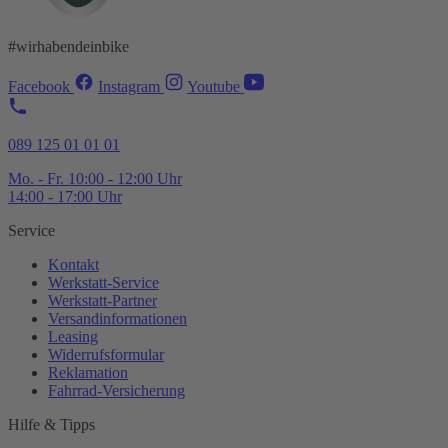
#wirhabendeinbike
Facebook
Instagram
Youtube
089 125 01 01 01
Mo. - Fr. 10:00 - 12:00 Uhr
14:00 - 17:00 Uhr
Service
Kontakt
Werkstatt-
Service
Werkstatt-
Partner
Versandinformationen
Leasing
Widerrufsformular
Reklamation
Fahrrad-
Versicherung
Hilfe & Tipps