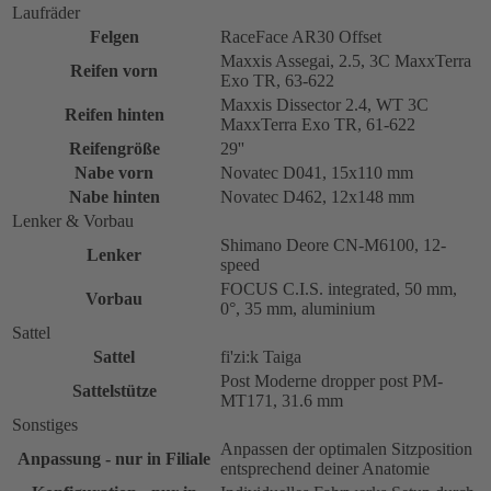
Laufräder
Felgen
RaceFace AR30 Offset
Maxxis Assegai, 2.5, 3C MaxxTerra
Reifen vorn
Exo TR, 63-622
Maxxis Dissector 2.4, WT 3C
Reifen hinten
MaxxTerra Exo TR, 61-622
Reifengröße
29''
Nabe vorn
Novatec D041, 15x110 mm
Nabe hinten
Novatec D462, 12x148 mm
Lenker & Vorbau
Shimano Deore CN-M6100, 12-
Lenker
speed
FOCUS C.I.S. integrated, 50 mm,
Vorbau
0°, 35 mm, aluminium
Sattel
Sattel
fi'zi:k Taiga
Post Moderne dropper post PM-
Sattelstütze
MT171, 31.6 mm
Sonstiges
Anpassen der optimalen Sitzposition
Anpassung - nur in Filiale
entsprechend deiner Anatomie