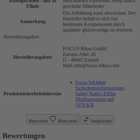
Konfiguration - nur in
Individuelles Fahrwerks Setup durch
Filiale
geschulte Mitarbeiter
Die Abbildung kann abweichen. Der
Hersteller behält es sich vor,
Anmerkung
bestimmte Komponenten durch
qualitativ gleichwertige zu ersetzen.
Herstellerangaben
FOCUS Bikes GmbH
Europa-Allee 26
Herstellerangaben
D - 49685 Emstek
Mail: info@focus-bikes.com
Focus Wichtige
Sicherheitsinformationen
Produktsicherheitshinweise
Safety Notice EBike
Multilanguange.pdf
1970 KB
Merkzettel
Merkzettel
Vergleichen
Bewertungen