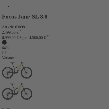
Focus Jam² SL 8.8
Art.-Nr. 63098
*
2.499,00 €
**
6.999,00 €
Spare 4.500,00 €
64%
[1]
Variante