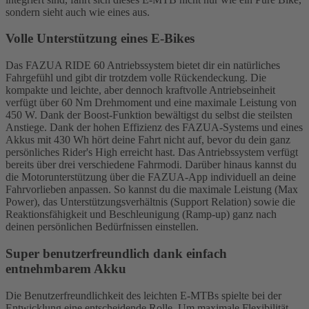
sondern sieht auch wie eines aus.
Volle Unterstützung eines E-Bikes
Das FAZUA RIDE 60 Antriebssystem bietet dir ein natürliches
Fahrgefühl und gibt dir trotzdem volle Rückendeckung. Die
kompakte und leichte, aber dennoch kraftvolle Antriebseinheit
verfügt über 60 Nm Drehmoment und eine maximale Leistung von
450 W. Dank der Boost-Funktion bewältigst du selbst die steilsten
Anstiege. Dank der hohen Effizienz des FAZUA-Systems und eines
Akkus mit 430 Wh hört deine Fahrt nicht auf, bevor du dein ganz
persönliches Rider's High erreicht hast. Das Antriebssystem verfügt
bereits über drei verschiedene Fahrmodi. Darüber hinaus kannst du
die Motorunterstützung über die FAZUA-App individuell an deine
Fahrvorlieben anpassen. So kannst du die maximale Leistung (Max
Power), das Unterstützungsverhältnis (Support Relation) sowie die
Reaktionsfähigkeit und Beschleunigung (Ramp-up) ganz nach
deinen persönlichen Bedürfnissen einstellen.
Super benutzerfreundlich dank einfach
entnehmbarem Akku
Die Benutzerfreundlichkeit des leichten E-MTBs spielte bei der
Entwicklung eine entscheidende Rolle. Um maximale Flexibilität