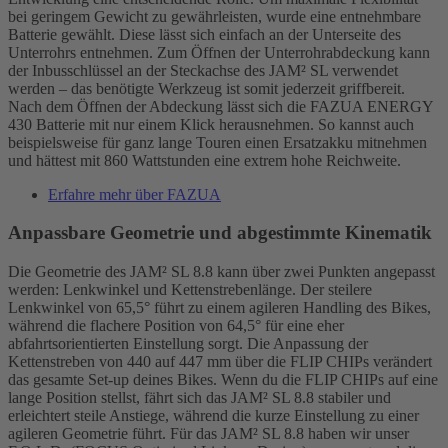
bei geringem Gewicht zu gewährleisten, wurde eine entnehmbare
Batterie gewählt. Diese lässt sich einfach an der Unterseite des
Unterrohrs entnehmen. Zum Öffnen der Unterrohrabdeckung kann
der Inbusschlüssel an der Steckachse des JAM² SL verwendet
werden – das benötigte Werkzeug ist somit jederzeit griffbereit.
Nach dem Öffnen der Abdeckung lässt sich die FAZUA ENERGY
430 Batterie mit nur einem Klick herausnehmen. So kannst auch
beispielsweise für ganz lange Touren einen Ersatzakku mitnehmen
und hättest mit 860 Wattstunden eine extrem hohe Reichweite.
Erfahre mehr über FAZUA
Anpassbare Geometrie und abgestimmte Kinematik
Die Geometrie des JAM² SL 8.8 kann über zwei Punkten angepasst
werden: Lenkwinkel und Kettenstrebenlänge. Der steilere
Lenkwinkel von 65,5° führt zu einem agileren Handling des Bikes,
während die flachere Position von 64,5° für eine eher
abfahrtsorientierten Einstellung sorgt. Die Anpassung der
Kettenstreben von 440 auf 447 mm über die FLIP CHIPs verändert
das gesamte Set-up deines Bikes. Wenn du die FLIP CHIPs auf eine
lange Position stellst, fährt sich das JAM² SL 8.8 stabiler und
erleichtert steile Anstiege, während die kurze Einstellung zu einer
agileren Geometrie führt. Für das JAM² SL 8.8 haben wir unser