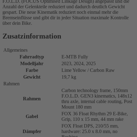
F.O.L.D. (FOCUS Optimised Linkage Design) angepasst und die
Anzahl der Gelenkteile reduziert und dadurch deutlich Gewicht
gespart. Die neue Kinematik reduziert noch einmal mehr die
Bremseinflüsse und gibt dir in jeder Situation maximale Kontrolle
über dein Bike.
Zusatzinformation
Allgemeines
Fahrradtyp
E-MTB Fully
Modelljahr
2023, 2024, 2025
Farbe
Lime Yellow / Carbon Raw
Gewicht
19,7 kg
Rahmen
Carbon technology frame, 150mm
F.O.L.D. GEN3 kinematics, 148x12
Rahmen
thru axle, internal cable routing, Post
Mount 180 mm
FOX 36 Float Rhythm 29 E-Bike,
Gabel
Grip, 110 x 15 mm, 44 mm rake
FOX Float DPS, 210/55 mm,
Dämpfer
hardware: 25.0 x 8.0 mm, no
Bushing