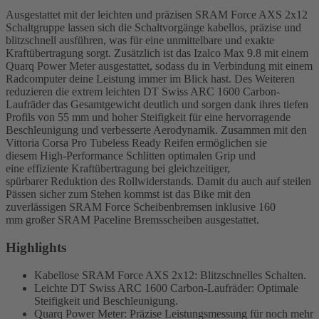
Ausgestattet mit der leichten und präzisen SRAM Force AXS 2x12
Schaltgruppe lassen sich die Schaltvorgänge kabellos, präzise und
blitzschnell ausführen, was für eine unmittelbare und exakte
Kraftübertragung sorgt. Zusätzlich ist das Izalco Max 9.8 mit einem
Quarq Power Meter ausgestattet, sodass du in Verbindung mit einem
Radcomputer deine Leistung immer im Blick hast. Des Weiteren
reduzieren die extrem leichten DT Swiss ARC 1600 Carbon-
Laufräder das Gesamtgewicht deutlich und sorgen dank ihres tiefen
Profils von 55 mm und hoher Steifigkeit für eine hervorragende
Beschleunigung und verbesserte Aerodynamik. Zusammen mit den
Vittoria Corsa Pro Tubeless Ready Reifen ermöglichen sie
diesem High-Performance Schlitten optimalen Grip und
eine effiziente Kraftübertragung bei gleichzeitiger,
spürbarer Reduktion des Rollwiderstands. Damit du auch auf steilen
Pässen sicher zum Stehen kommst ist das Bike mit den
zuverlässigen SRAM Force Scheibenbremsen inklusive 160
mm großer SRAM Paceline Bremsscheiben ausgestattet.
Highlights
Kabellose SRAM Force AXS 2x12: Blitzschnelles Schalten.
Leichte DT Swiss ARC 1600 Carbon-Laufräder: Optimale
Steifigkeit und Beschleunigung.
Quarq Power Meter: Präzise Leistungsmessung für noch mehr