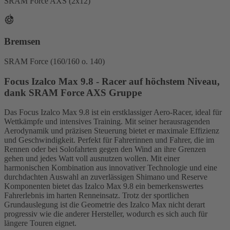
SRAM Force AXS (2x12)
Bremsen
SRAM Force (160/160 o. 140)
Focus Izalco Max 9.8 - Racer auf höchstem Niveau,
dank SRAM Force AXS Gruppe
Das Focus Izalco Max 9.8 ist ein erstklassiger Aero-Racer, ideal für
Wettkämpfe und intensives Training. Mit seiner herausragenden
Aerodynamik und präzisen Steuerung bietet er maximale Effizienz
und Geschwindigkeit. Perfekt für Fahrerinnen und Fahrer, die im
Rennen oder bei Solofahrten gegen den Wind an ihre Grenzen
gehen und jedes Watt voll ausnutzen wollen. Mit einer
harmonischen Kombination aus innovativer Technologie und eine
durchdachten Auswahl an zuverlässigen Shimano und Reserve
Komponenten bietet das Izalco Max 9.8 ein bemerkenswertes
Fahrerlebnis im harten Renneinsatz. Trotz der sportlichen
Grundauslegung ist die Geometrie des Izalco Max nicht derart
progressiv wie die anderer Hersteller, wodurch es sich auch für
längere Touren eignet.