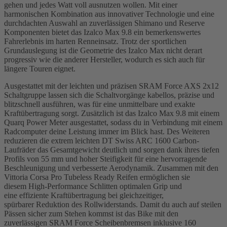
gehen und jedes Watt voll ausnutzen wollen. Mit einer
harmonischen Kombination aus innovativer Technologie und eine
durchdachten Auswahl an zuverlässigen Shimano und Reserve
Komponenten bietet das Izalco Max 9.8 ein bemerkenswertes
Fahrerlebnis im harten Renneinsatz. Trotz der sportlichen
Grundauslegung ist die Geometrie des Izalco Max nicht derart
progressiv wie die anderer Hersteller, wodurch es sich auch für
längere Touren eignet.
Ausgestattet mit der leichten und präzisen SRAM Force AXS 2x12
Schaltgruppe lassen sich die Schaltvorgänge kabellos, präzise und
blitzschnell ausführen, was für eine unmittelbare und exakte
Kraftübertragung sorgt. Zusätzlich ist das Izalco Max 9.8 mit einem
Quarq Power Meter ausgestattet, sodass du in Verbindung mit einem
Radcomputer deine Leistung immer im Blick hast. Des Weiteren
reduzieren die extrem leichten DT Swiss ARC 1600 Carbon-
Laufräder das Gesamtgewicht deutlich und sorgen dank ihres tiefen
Profils von 55 mm und hoher Steifigkeit für eine hervorragende
Beschleunigung und verbesserte Aerodynamik. Zusammen mit den
Vittoria Corsa Pro Tubeless Ready Reifen ermöglichen sie
diesem High-Performance Schlitten optimalen Grip und
eine effiziente Kraftübertragung bei gleichzeitiger,
spürbarer Reduktion des Rollwiderstands. Damit du auch auf steilen
Pässen sicher zum Stehen kommst ist das Bike mit den
zuverlässigen SRAM Force Scheibenbremsen inklusive 160