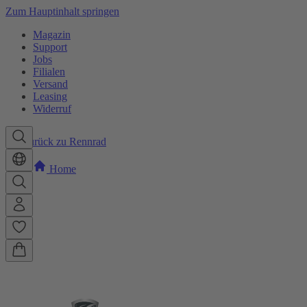
Zum Hauptinhalt springen
Magazin
Support
Jobs
Filialen
Versand
Leasing
Widerruf
Zurück zu Rennrad
Home