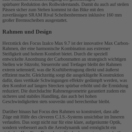
spürbarer Reduktion des Rollwiderstands. Damit du auch auf steilen
Pässen sicher zum Stehen kommst ist das Bike mit den
zuverlässigen SRAM Rival Scheibenbremsen inklusive 160 mm
großer Bremsscheiben ausgestattet.
Rahmen und Design
Herzstück des Focus Izalco Max 9.7 ist der innovative Max Carbon-
Rahmen, der eine harmonische Kombination aus extremer
Steifigkeit und hohem Komfort bietet. Durch die speziell
entwickelte Anordnung der Carbonmatten an strategisch wichtigen
Stellen wie Sitzrohr, Steuerrohr und Tretlager bleibt der Rahmen
extrem seitensteif, was die Kraftübertragung direkt und äußerst
effizient macht. Gleichzeitig sorgt die ausgeklügelte Konstruktion
dafür, dass vertikale Schwingungen effektiv gedämpft werden, was
den Komfort auf langen Strecken spürbar erhöht und die Ermüdung
reduziert. Die durchdachte Rahmengeometrie garantiert zudem ein
sicheres und stabiles Handling, das auch bei hohen
Geschwindigkeiten stets souverän und berechenbar bleibt.
Darüber hinaus hat Focus den Rahmen so konstruiert, dass alle
Züge mit Hilfe des cleveren C.I.S.-Systems unsichtbar im Inneren
verlaufen. Das sorgt nicht nur für eine klare, aufgeräumte Optik,
sondern verbessert auch die Aerodynamik und ermöglicht ein