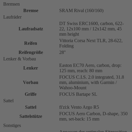
Bremsen
Bremse
SRAM Rival (160/160)
Laufräder
DT Swiss ERC1600, carbon, 622-
Laufradsatz
22, 12x100 mm / 12x142 mm, 45
mm height
Vittoria Corsa Next TLR, 28-622,
Reifen
Folding
Reifengröße
28''
Lenker & Vorbau
Easton EC70 Aero, carbon, drop:
Lenker
125 mm, reach: 80 mm
FOCUS C.I.S. 2.0 integrated, 31.8
Vorbau
mm, aluminium, with Garmin /
Wahoo-Mount
Griffe
FOCUS Bartape SL
Sattel
Sattel
fi'zi:k Vento Argo R5
FOCUS Aero Carbon, D-shape, 350
Sattelstütze
mm, set-back: 15 mm
Sonstiges
Anpassen der optimalen Sitzposition