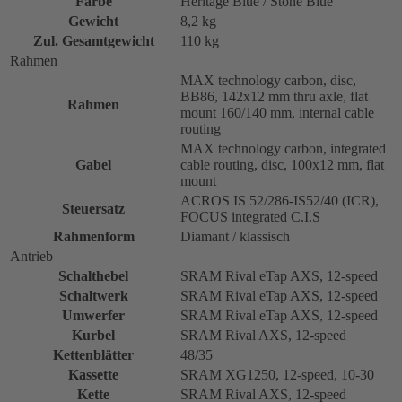
Farbe
Heritage Blue / Stone Blue
Gewicht
8,2 kg
Zul. Gesamtgewicht
110 kg
Rahmen
MAX technology carbon, disc,
BB86, 142x12 mm thru axle, flat
Rahmen
mount 160/140 mm, internal cable
routing
MAX technology carbon, integrated
Gabel
cable routing, disc, 100x12 mm, flat
mount
ACROS IS 52/286-IS52/40 (ICR),
Steuersatz
FOCUS integrated C.I.S
Rahmenform
Diamant / klassisch
Antrieb
Schalthebel
SRAM Rival eTap AXS, 12-speed
Schaltwerk
SRAM Rival eTap AXS, 12-speed
Umwerfer
SRAM Rival eTap AXS, 12-speed
Kurbel
SRAM Rival AXS, 12-speed
Kettenblätter
48/35
Kassette
SRAM XG1250, 12-speed, 10-30
Kette
SRAM Rival AXS, 12-speed