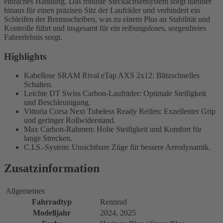
einfaches Handling. Das robuste Steckachsensystem sorgt darüber
hinaus für einen präzisen Sitz der Laufräder und verhindert ein
Schleifen der Bremsscheiben, was zu einem Plus an Stabilität und
Kontrolle führt und insgesamt für ein reibungsloses, sorgenfreies
Fahrerlebnis sorgt.
Highlights
Kabellose SRAM Rival eTap AXS 2x12: Blitzschnelles
Schalten.
Leichte DT Swiss Carbon-Laufräder: Optimale Steifigkeit
und Beschleunigung.
Vittoria Corsa Next Tubeless Ready Reifen: Exzellenter Grip
und geringer Rollwiderstand.
Max Carbon-Rahmen: Hohe Steifigkeit und Komfort für
lange Strecken.
C.I.S.-System: Unsichtbare Züge für bessere Aerodynamik.
Zusatzinformation
Allgemeines
Fahrradtyp
Rennrad
Modelljahr
2024, 2025