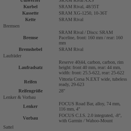
Umwerfer
SRAM Rival AXS
Kurbel
SRAM Rival, 48/35T
Kassette
SRAM XG-1250, 10-36T
Kette
SRAM Rival
Bremsen
SRAM Rival / Discs: SRAM
Bremse
Paceline, front: 160 mm / rear: 160
mm
Bremshebel
SRAM Rival
Laufräder
Reserve 40|44, carbon, carbon, rim
Laufradsatz
height: front 40 mm, rear: 44 mm,
width: front: 25.5-622, rear: 25-622
Vittoria Corsa N.EXT wide, tubeless
Reifen
ready, 29-623
Reifengröße
28''
Lenker & Vorbau
FOCUS Road Bar, alloy, 74 mm,
Lenker
116 mm, 4°
FOCUS C.I.S. 2.0 integrated, -8°,
Vorbau
with Garmin / Wahoo-Mount
Sattel