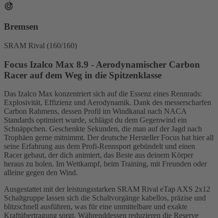
Bremsen
SRAM Rival (160/160)
Focus Izalco Max 8.9 - Aerodynamischer Carbon
Racer auf dem Weg in die Spitzenklasse
Das Izalco Max konzentriert sich auf die Essenz eines Rennrads:
Explosivität, Effizienz und Aerodynamik. Dank des messerscharfen
Carbon Rahmens, dessen Profil im Windkanal nach NACA
Standards optimiert wurde, schlägst du dem Gegenwind ein
Schnäppchen. Geschenkte Sekunden, die man auf der Jagd nach
Trophäen gerne mitnimmt. Der deutsche Hersteller Focus hat hier all
seine Erfahrung aus dem Profi-Rennsport gebündelt und einen
Racer gebaut, der dich animiert, das Beste aus deinem Körper
heraus zu holen. Im Wettkampf, beim Training, mit Freunden oder
alleine gegen den Wind.
Ausgestattet mit der leistungsstarken SRAM Rival eTap AXS 2x12
Schaltgruppe lassen sich die Schaltvorgänge kabellos, präzise und
blitzschnell ausführen, was für eine unmittelbare und exakte
Kraftübertragung sorgt. Währenddessen reduzieren die Reserve