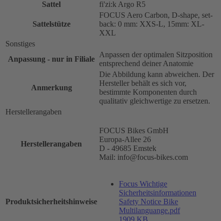
Sattel
fi'zi:k Argo R5
FOCUS Aero Carbon, D-shape, set-
Sattelstütze
back: 0 mm: XXS-L, 15mm: XL-
XXL
Sonstiges
Anpassen der optimalen Sitzposition
Anpassung - nur in Filiale
entsprechend deiner Anatomie
Die Abbildung kann abweichen. Der
Hersteller behält es sich vor,
Anmerkung
bestimmte Komponenten durch
qualitativ gleichwertige zu ersetzen.
Herstellerangaben
FOCUS Bikes GmbH
Europa-Allee 26
Herstellerangaben
D - 49685 Emstek
Mail: info@focus-bikes.com
Focus Wichtige
Sicherheitsinformationen
Produktsicherheitshinweise
Safety Notice Bike
Multilanguange.pdf
1909 KB