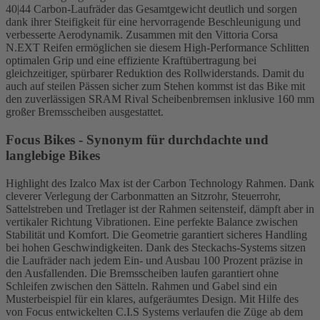
40|44 Carbon-Laufräder das Gesamtgewicht deutlich und sorgen
dank ihrer Steifigkeit für eine hervorragende Beschleunigung und
verbesserte Aerodynamik. Zusammen mit den Vittoria Corsa
N.EXT Reifen ermöglichen sie diesem High-Performance Schlitten
optimalen Grip und eine effiziente Kraftübertragung bei
gleichzeitiger, spürbarer Reduktion des Rollwiderstands. Damit du
auch auf steilen Pässen sicher zum Stehen kommst ist das Bike mit
den zuverlässigen SRAM Rival Scheibenbremsen inklusive 160 mm
großer Bremsscheiben ausgestattet.
Focus Bikes - Synonym für durchdachte und
langlebige Bikes
Highlight des Izalco Max ist der Carbon Technology Rahmen. Dank
cleverer Verlegung der Carbonmatten an Sitzrohr, Steuerrohr,
Sattelstreben und Tretlager ist der Rahmen seitensteif, dämpft aber in
vertikaler Richtung Vibrationen. Eine perfekte Balance zwischen
Stabilität und Komfort. Die Geometrie garantiert sicheres Handling
bei hohen Geschwindigkeiten. Dank des Steckachs-Systems sitzen
die Laufräder nach jedem Ein- und Ausbau 100 Prozent präzise in
den Ausfallenden. Die Bremsscheiben laufen garantiert ohne
Schleifen zwischen den Sätteln. Rahmen und Gabel sind ein
Musterbeispiel für ein klares, aufgeräumtes Design. Mit Hilfe des
von Focus entwickelten C.I.S Systems verlaufen die Züge ab dem